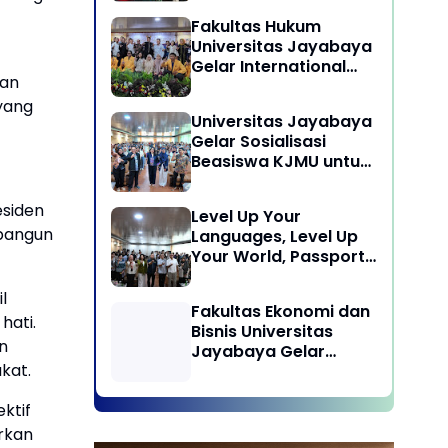
Laksanakan program
Fakultas Hukum
Pengabdian Kepada
Universitas Jayabaya
Masyarakat di Desa
Gelar International
Wisata Sukamandi
kan
Symposium Bahas
Masagi - Kabupaten
Reformasi Undang-
yang
Subang, Jawa Barat
Universitas Jayabaya
Undang Advokat di
Gelar Sosialisasi
Era Globalisasi
Beasiswa KJMU untuk
Calon Mahasiswa
Universitas Jayabaya
esiden
Level Up Your
mbangun
Languages, Level Up
Your World, Passport
to Success : Mastering
Languages for A
l
Fakultas Ekonomi dan
Global Career in
hati.
Bisnis Universitas
Jayabaya University
n
Jayabaya Gelar
kat.
Kegiatan Peduli
Kampus
ktif
rkan