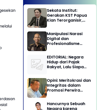
Sekata Institut:
 gesekan
Gerakan KST Papua
Kian Terorganisir,
Ancam Keutuhan NKRI
elalui
Manipulasi Narasi
Digital dan
Profesionalisme
p
Penegakan Hukum:
Melawan Arus Trial by
EDITORIAL: Negara
Social Media di
Hidup dari Pajak
Indonesia
Rakyat, Lalu Siapa
Menikmati Kekayaan
Alam?
Opini: Meritokrasi dan
Integritas dalam
Promosi Perwira
Tinggi TNI-Polri
erdasan
Hancurnya Sebuah
sial
Negara karena