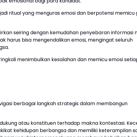
k emosional bagi para kandidat.
enjadi ritual yang menguras emosi dan berpotensi memicu
rkan seiring dengan kemudahan penyebaran informasi m
ihak harus bisa mengendalikan emosi, mengingat seluruh
gsa.
seringkali menimbulkan kesalahan dan memicu emosi setia
vigasi berbagai langkah strategis dalam membangun
ukung atau konstituen terhadap makna kontestasi. Kec
ikat kehidupan berbangsa dan memiliki keterampilan so