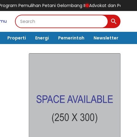
 Petani Gelombang II
Advokat dan Pengusaha Sawit Sukses Rudi
amu
Properti
Energi
Pemerintah
Newsletter