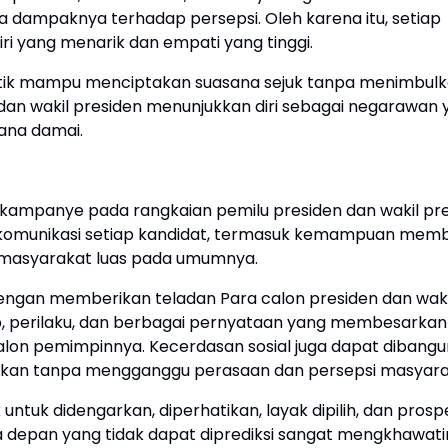
a dampaknya terhadap persepsi. Oleh karena itu, setiap
ri yang menarik dan empati yang tinggi.
itik mampu menciptakan suasana sejuk tanpa menimbul
 dan wakil presiden menunjukkan diri sebagai negarawan 
ana damai.
 kampanye pada rangkaian pemilu presiden dan wakil pr
dan komunikasi setiap kandidat, termasuk kemampuan me
n masyarakat luas pada umumnya.
engan memberikan teladan Para calon presiden dan waki
, perilaku, dan berbagai pernyataan yang membesarkan 
on pemimpinnya. Kecerdasan sosial juga dapat dibangu
an tanpa mengganggu perasaan dan persepsi masyara
ntuk didengarkan, diperhatikan, layak dipilih, dan prospe
a depan yang tidak dapat diprediksi sangat mengkhawati