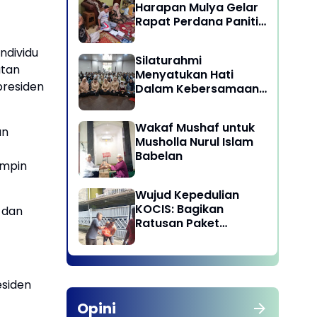
Harapan Mulya Gelar
Rapat Perdana Panitia
Qurban 1447 H
ndividu
Silaturahmi
atan
Menyatukan Hati
presiden
Dalam Kebersamaan
di Lingkungan Dinas
Pariwisata dan
Wakaf Mushaf untuk
Ekonomi Kreatif
an
Musholla Nurul Islam
Provinsi DKI Jakarta
Babelan
impin
Wujud Kepedulian
KOCIS: Bagikan
 dan
Ratusan Paket
Sembako untuk
Anggota dan Kaum
Dhuafa
esiden
Opini