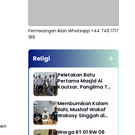
Pemasangan Iklan Whatsapp +44 749 1717
189
Religi
Peletakan Batu
Pertama Masjid Al
Kautsar, Panglima TNI
Dorong Penguatan
Nilai Keagamaan dan
Membumikan Kalam
Kebersamaan
Ilahi, Mushaf Wakaf
Masyarakat
Wakasy Singgah di
Majelis Dzikrullah
den
Maula Aidid Jakarta
Warga RT 01 RW 06
Barat