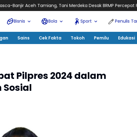
Tamiang, Tani Merdeka Desak BRMP Percepat Program Pemulihan
Bisnis
Bola
Sport
Penulis T
ngan
Sains
Cek Fakta
Tokoh
Pemilu
Edukasi
at Pilpres 2024 dalam
Sosial