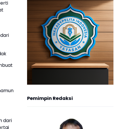
erti
at
dari
dak
embuat
 namun
Pemimpin Redaksi
h dari
rtai