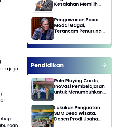
i
Kesalahan Memilih
Pemimpin
Pengawasan Pasar
Modal Gagal,
Terancam Penurunan
Status oleh MSCI
i
Pendidikan
itu juga
Role Playing Cards,
Inovasi Pembelajaran
untuk Menumbuhkan
g
Kepekaan Sosial
ial
Siswa
Lakukan Penguatan
SDM Desa Wisata,
etiap
Dosen Prodi Usaha
Perjalanan Wisata
hubungan