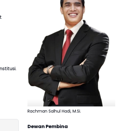
t
titusi.
Rachman Salhul Hadi, M.Si.
Dewan Pembina