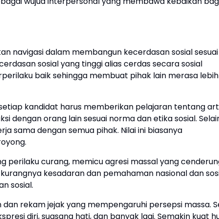
sebagai wujud interpersonal yang membawa kebaikan bag
an navigasi dalam membangun kecerdasan sosial sesuai
erdasan sosial yang tinggi alias cerdas secara sosial
perilaku baik sehingga membuat pihak lain merasa lebih
tiap kandidat harus memberikan pelajaran tentang art
dengan orang lain sesuai norma dan etika sosial. Selain 
 sama dengan semua pihak. Nilai ini biasanya
royong.
ong perilaku curang, memicu agresi massal yang cenderun
 oleh kurangnya kesadaran dan pemahaman nasional dan sos
n sosial.
dan rekam jejak yang mempengaruhi persepsi massa. S
presi diri, suasana hati, dan banyak lagi. Semakin kuat 