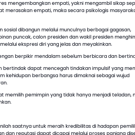
pres mengembangkan empati, yakni mengambil sikap sep
at merasakan empati, maka secara psikologis masyarak
sosial dibangun melalui munculnya berbagai gagasan,
mpinan puncak, calon presiden dan wakil presiden menghin
alui ekspresi diri yang jelas dan meyakinkan.
engan berpikir mendalam sebelum berbicara dan bertin
m bertindak dapat mencegah tindakan impulsif yang m
am kehidupan berbangsa harus dimaknai sebagai wujud
an.
kat memilih pemimpin yang tidak hanya menjadi teladan,
nkan.
, inilah saatnya untuk meraih kredibilitas di hadapan pemili
an dan reputasi dapat dicapai melalui proses panjang dise