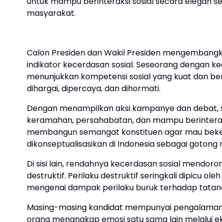
untuk mampu berinteraksi sosial secara elegan 
masyarakat.
Calon Presiden dan Wakil Presiden mengembangk
indikator kecerdasan sosial. Seseorang dengan kec
menunjukkan kompetensi sosial yang kuat dan ber
dihargai, dipercaya, dan dihormati.
Dengan menampilkan aksi kampanye dan debat, se
keramahan, persahabatan, dan mampu berinteraksi 
membangun semangat konstituen agar mau bekerja
dikonseptualisasikan di Indonesia sebagai gotong 
Di sisi lain, rendahnya kecerdasan sosial mendor
destruktif. Perilaku destruktif seringkali dipicu
mengenai dampak perilaku buruk terhadap tatana
Masing-masing kandidat mempunyai pengalaman 
orang menangkap emosi satu sama lain melalui eks