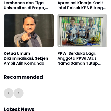
Lemhanas dan Tiga
Apresiasi Kinerja Kanit
Universitas di Eropa,
Intel Polsek KPS Bitung
Apakah PPWI itu?
Aipda Soeyadi Duhe
Ketua Umum
PPWI Berduka Lagi,
Dikriminalisasi, Sekjen
Anggota PPWI Atas
Ambil Alih Komando
Nama Saman Tutup
Usia
Recommended
Latest News