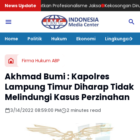
an Profesionalisme Jaksa
News Update
Kekosongan Dirut PT PEMA Jadi Mome
Home
Politik
Hukum
Ekonomi
Lingkungan
Firma Hukum ABP
Akhmad Bumi : Kapolres
Lampung Timur Diharap Tidak
Melindungi Kasus Perzinahan
3/14/2022 08:59:00 PM
2 minutes read