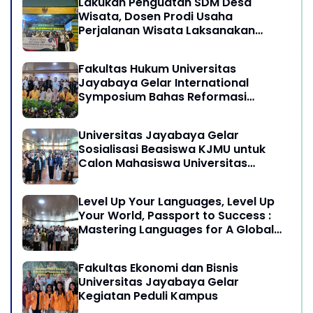
Lakukan Penguatan SDM Desa
Wisata, Dosen Prodi Usaha
Perjalanan Wisata Laksanakan
program Pengabdian Kepada
Masyarakat di Desa Wisata
Fakultas Hukum Universitas
Sukamandi Masagi - Kabupaten
Jayabaya Gelar International
Subang, Jawa Barat
Symposium Bahas Reformasi
Undang-Undang Advokat di Era
Globalisasi
Universitas Jayabaya Gelar
Sosialisasi Beasiswa KJMU untuk
Calon Mahasiswa Universitas
Jayabaya
Level Up Your Languages, Level Up
Your World, Passport to Success :
Mastering Languages for A Global
Career in Jayabaya University
Fakultas Ekonomi dan Bisnis
Universitas Jayabaya Gelar
Kegiatan Peduli Kampus