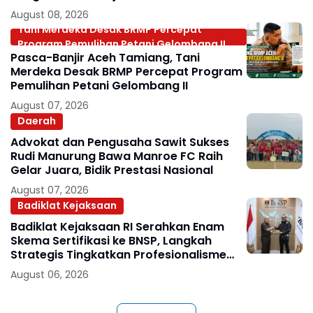
Internasional
August 08, 2026
Tani Merdeka Desak BRMP Percepat
Program Pemulihan Petani Gelombang II
Pasca-Banjir Aceh Tamiang, Tani
Merdeka Desak BRMP Percepat Program
Pemulihan Petani Gelombang II
August 07, 2026
Daerah
Advokat dan Pengusaha Sawit Sukses
Rudi Manurung Bawa Manroe FC Raih
Gelar Juara, Bidik Prestasi Nasional
August 07, 2026
Badiklat Kejaksaan
Badiklat Kejaksaan RI Serahkan Enam
Skema Sertifikasi ke BNSP, Langkah
Strategis Tingkatkan Profesionalisme
Jaksa
August 06, 2026