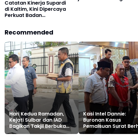
Catatan Kinerja Supardi
Penyelesaian Perkara
di Kaltim, Kini Dipercaya
Melalui Restorative
Perkuat Badan
Justice
Pemulihan Aset
Recommended
Hari Kedua Ramadan,
Kasi Intel Dannie:
Kejati Sulbar dan IAD
Buronan Kasus
Bagikan Takjil Berbuka
Pemalsuan Surat Berh
Puasa untuk Masyarakat
Diamankan Tim Tabur