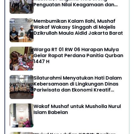
Penguatan Nilai Keagamaan dan
Kebersamaan Masyarakat
Membumikan Kalam Ilahi, Mushaf
Wakaf Wakasy Singgah di Majelis
Dzikrullah Maula Aidid Jakarta Barat
Warga RT 01 RW 06 Harapan Mulya
Gelar Rapat Perdana Panitia Qurban
1447 H
Silaturahmi Menyatukan Hati Dalam
Kebersamaan di Lingkungan Dinas
Pariwisata dan Ekonomi Kreatif
Provinsi DKI Jakarta
Wakaf Mushaf untuk Musholla Nurul
Islam Babelan