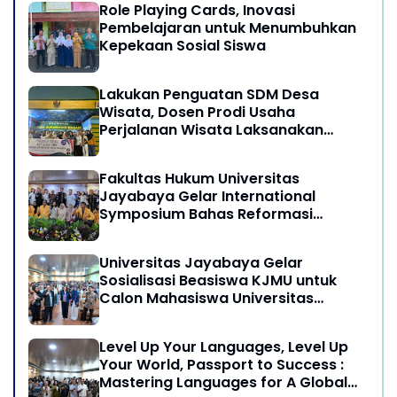
Role Playing Cards, Inovasi
Pembelajaran untuk Menumbuhkan
Kepekaan Sosial Siswa
Lakukan Penguatan SDM Desa
Wisata, Dosen Prodi Usaha
Perjalanan Wisata Laksanakan
program Pengabdian Kepada
Masyarakat di Desa Wisata
Fakultas Hukum Universitas
Sukamandi Masagi - Kabupaten
Jayabaya Gelar International
Subang, Jawa Barat
Symposium Bahas Reformasi
Undang-Undang Advokat di Era
Globalisasi
Universitas Jayabaya Gelar
Sosialisasi Beasiswa KJMU untuk
Calon Mahasiswa Universitas
Jayabaya
Level Up Your Languages, Level Up
Your World, Passport to Success :
Mastering Languages for A Global