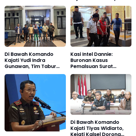
Optimal
Kursi Kajari Jember
Di Bawah Komando
Kasi Intel Dannie:
Kajati Yudi Indra
Buronan Kasus
Gunawan, Tim Tabur
Pemalsuan Surat
Kejati Kaltara Tangkap
Berhasil Diamankan Tim
Buronan Perkara
Tabur di Jakarta
Kehutanan
Di Bawah Komando
Kajati Tiyas Widiarto,
Kejati Kalsel Dorong