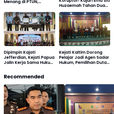
Koruptor! Kajari Ema Siti
Menang di PTUN,
Huzaemah Tahan Dua
Selamatkan Aset
Tersangka Korupsi
Daerah dan Potensi
Dana Peremajaan Sawit
Kerugian Rp22,1 Miliar
Rakyat
Dipimpin Kajati
Kejati Kaltim Dorong
Jefferdian, Kejati Papua
Pelajar Jadi Agen Sadar
Jalin Kerja Sama Hukum
Hukum, Pemilihan Duta
dengan KPU Papua
Pelajar Kukar
Selatan
Berlangsung Kompetitif
Recommended