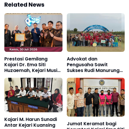
Related News
Prestasi Gemilang
Advokat dan
Kajari Dr. Ema Siti
Pengusaha Sawit
Huzaemah, Kejari Musi
Sukses Rudi Manurung
Rawas Diganjar
Bawa Manroe FC Raih
Penghargaan Bupati
Gelar Juara, Bidik
atas Pemulihan
Prestasi Nasional
Keuangan Negara
sebesar Rp 4,7 Milyar
Kajari M. Harun Sunadi
Jumat Keramat bagi
Antar Kejari Kuansing