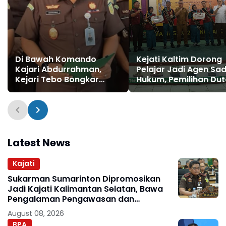
Di Bawah Komando
Kejati Kaltim Dorong
Kajari Abdurrahman,
Pelajar Jadi Agen Sa
Kejari Tebo Bongkar
Hukum, Pemilihan Du
Dugaan Korupsi Dana
Pelajar Kukar
Desa Sungai Pandan
Berlangsung Kompetit
Latest News
Kajati
Sukarman Sumarinton Dipromosikan
Jadi Kajati Kalimantan Selatan, Bawa
Pengalaman Pengawasan dan
Kepemimpinan
August 08, 2026
BPA