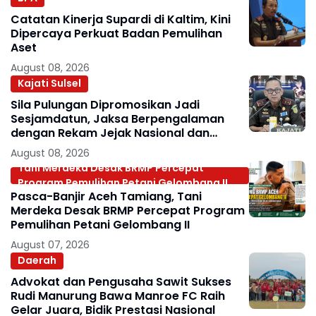
Catatan Kinerja Supardi di Kaltim, Kini
Dipercaya Perkuat Badan Pemulihan
Aset
August 08, 2026
Kajati Sulsel
Sila Pulungan Dipromosikan Jadi
Sesjamdatun, Jaksa Berpengalaman
dengan Rekam Jejak Nasional dan
Internasional
August 08, 2026
Tani Merdeka Desak BRMP Percepat
Program Pemulihan Petani Gelombang II
Pasca-Banjir Aceh Tamiang, Tani
Merdeka Desak BRMP Percepat Program
Pemulihan Petani Gelombang II
August 07, 2026
Daerah
Advokat dan Pengusaha Sawit Sukses
Rudi Manurung Bawa Manroe FC Raih
Gelar Juara, Bidik Prestasi Nasional