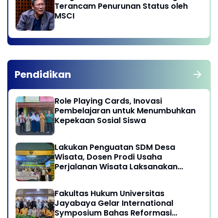
Terancam Penurunan Status oleh
MSCI
Pendidikan
Role Playing Cards, Inovasi
Pembelajaran untuk Menumbuhkan
Kepekaan Sosial Siswa
Lakukan Penguatan SDM Desa
Wisata, Dosen Prodi Usaha
Perjalanan Wisata Laksanakan
program Pengabdian Kepada
Masyarakat di Desa Wisata
Fakultas Hukum Universitas
Sukamandi Masagi - Kabupaten
Jayabaya Gelar International
Subang, Jawa Barat
Symposium Bahas Reformasi