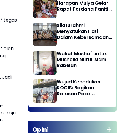
Harapan Mulya Gelar
Rapat Perdana Panitia
Qurban 1447 H
” tegas
Silaturahmi
Menyatukan Hati
Dalam Kebersamaan
di Lingkungan Dinas
t oleh
Pariwisata dan
Wakaf Mushaf untuk
Ekonomi Kreatif
ang
Musholla Nurul Islam
Provinsi DKI Jakarta
Babelan
 Jadi
Wujud Kepedulian
KOCIS: Bagikan
Ratusan Paket
Sembako untuk
Anggota dan Kaum
h-
Dhuafa
 menuju
an
Opini