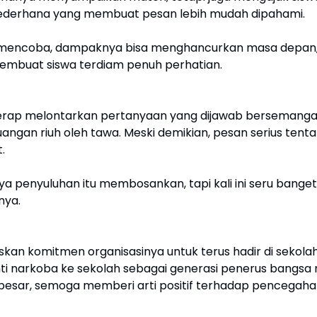
i sederhana yang membuat pesan lebih mudah dipahami.
i mencoba, dampaknya bisa menghancurkan masa depan,
 membuat siswa terdiam penuh perhatian.
 kerap melontarkan pertanyaan yang dijawab bersemanga
angan riuh oleh tawa. Meski demikian, pesan serius tent
t.
a penyuluhan itu membosankan, tapi kali ini seru banget.
rnya.
skan komitmen organisasinya untuk terus hadir di sekola
anti narkoba ke sekolah sebagai generasi penerus bangsa
 besar, semoga memberi arti positif terhadap pencegah