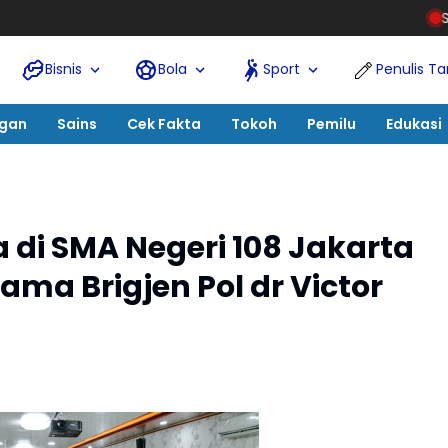
Sukarman Sumarinton Dipro
Bisnis
Bola
Sport
Penulis T
ngan
Sains
Cek Fakta
Tokoh
Pemilu
Edukasi
 di SMA Negeri 108 Jakarta
ma Brigjen Pol dr Victor