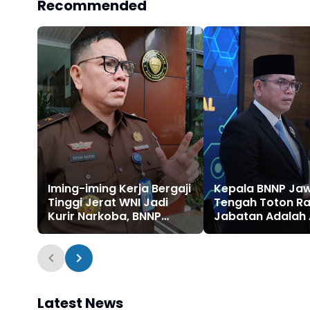
Recommended
Iming-iming Kerja Bergaji
Kepala BNNP Ja
Tinggi Jerat WNI Jadi
Tengah Toton Ra
Kurir Narkoba, BNNP
Jabatan Adalah
Jateng Perkuat Edukasi
untuk Melayani 
Melindungi Masy
Latest News