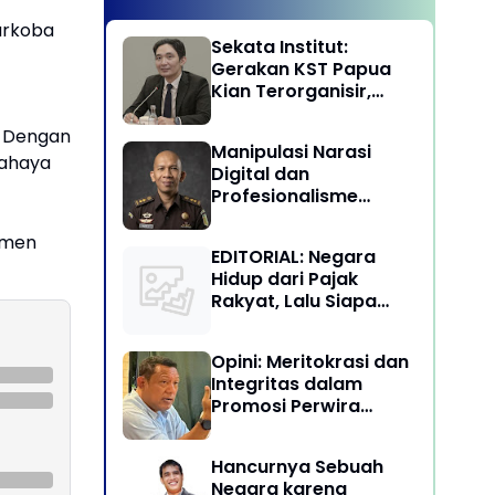
arkoba
Sekata Institut:
Gerakan KST Papua
Kian Terorganisir,
Ancam Keutuhan NKRI
. Dengan
Manipulasi Narasi
bahaya
Digital dan
Profesionalisme
Penegakan Hukum:
Melawan Arus Trial by
tmen
EDITORIAL: Negara
Social Media di
Hidup dari Pajak
Indonesia
Rakyat, Lalu Siapa
Menikmati Kekayaan
Alam?
Opini: Meritokrasi dan
Integritas dalam
Promosi Perwira
Tinggi TNI-Polri
Hancurnya Sebuah
Negara karena