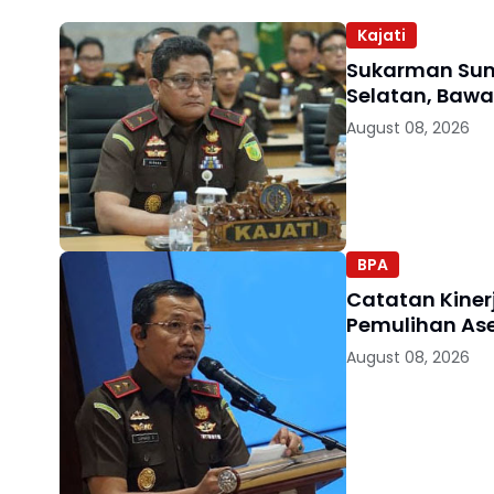
Kajati
Sukarman Sum
Selatan, Baw
August 08, 2026
BPA
Catatan Kinerj
Pemulihan As
August 08, 2026