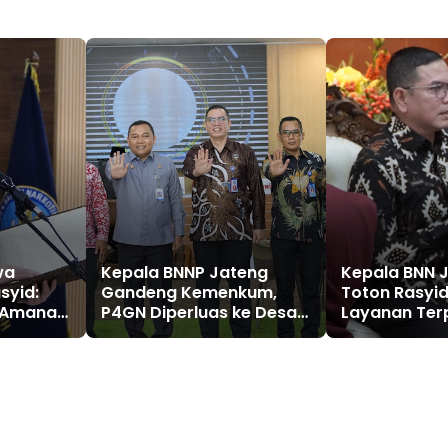
wa
Kepala BNNP Jateng
Kepala BNN 
syid:
Gandeng Kemenkum,
Toton Rasyid:
 Amanah
P4GN Diperluas ke Desa
Layanan Ter
dan
dan Kelurahan
Jadi Langkah
arakat
Hadirkan BN
Blora