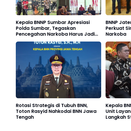
Kepala BNNP Sumbar Apresiasi
BNNP Jate
Polda Sumbar, Tegaskan
Perkuat S
Pencegahan Narkoba Harus Jadi
Narkoba
Prioritas
Rotasi Strategis di Tubuh BNN,
Kepala BNN
Toton Rasyid Nahkodai BNN Jawa
Unit Laya
Tengah
Langkah S
Kabupaten