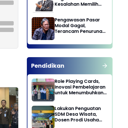
Kesalahan Memilih
Pemimpin
Pengawasan Pasar
Modal Gagal,
Terancam Penurunan
Status oleh MSCI
Pendidikan
Role Playing Cards,
Inovasi Pembelajaran
untuk Menumbuhkan
Kepekaan Sosial
Siswa
Lakukan Penguatan
SDM Desa Wisata,
Dosen Prodi Usaha
Perjalanan Wisata