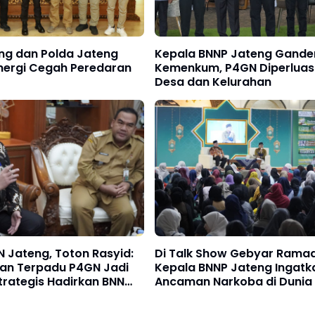
ng dan Polda Jateng
Kepala BNNP Jateng Gande
inergi Cegah Peredaran
Kemenkum, P4GN Diperluas
Desa dan Kelurahan
 Jateng, Toton Rasyid:
Di Talk Show Gebyar Rama
nan Terpadu P4GN Jadi
Kepala BNNP Jateng Ingatk
trategis Hadirkan BNN
Ancaman Narkoba di Dunia 
 Blora