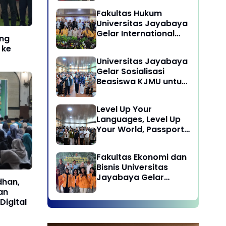
Laksanakan program
Fakultas Hukum
Pengabdian Kepada
Universitas Jayabaya
Masyarakat di Desa
Gelar International
Wisata Sukamandi
ng
Symposium Bahas
Masagi - Kabupaten
 ke
Reformasi Undang-
Subang, Jawa Barat
Universitas Jayabaya
Undang Advokat di
Gelar Sosialisasi
Era Globalisasi
Beasiswa KJMU untuk
Calon Mahasiswa
Universitas Jayabaya
Level Up Your
Languages, Level Up
Your World, Passport
to Success : Mastering
Languages for A
Fakultas Ekonomi dan
Global Career in
Bisnis Universitas
Jayabaya University
Jayabaya Gelar
dhan,
Kegiatan Peduli
an
Kampus
Digital