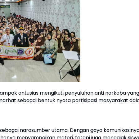
tampak antusias mengikuti penyuluhan anti narkoba yang
h Anarhat sebagai bentuk nyata partisipasi masyarakat da
 hadir sebagai narasumber utama. Dengan gaya komunikasiny
ak hanya menyampaikan materi, tetapi juga mengajak sisw