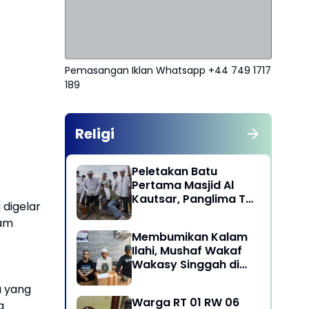
Pemasangan Iklan Whatsapp +44 749 1717
189
Religi
Peletakan Batu
Pertama Masjid Al
Kautsar, Panglima TNI
 digelar
Dorong Penguatan
lam
Nilai Keagamaan dan
Membumikan Kalam
Kebersamaan
Ilahi, Mushaf Wakaf
Masyarakat
Wakasy Singgah di
Majelis Dzikrullah
a yang
Maula Aidid Jakarta
Warga RT 01 RW 06
Barat
a