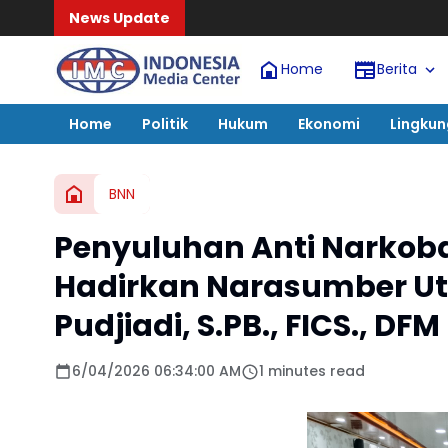
News Update
Home
Berita
Home
Politik
Hukum
Ekonomi
Lingku
BNN
Penyuluhan Anti Narkoba
Hadirkan Narasumber Uta
Pudjiadi, S.PB., FICS., DFM
6/04/2026 06:34:00 AM
1 minutes read