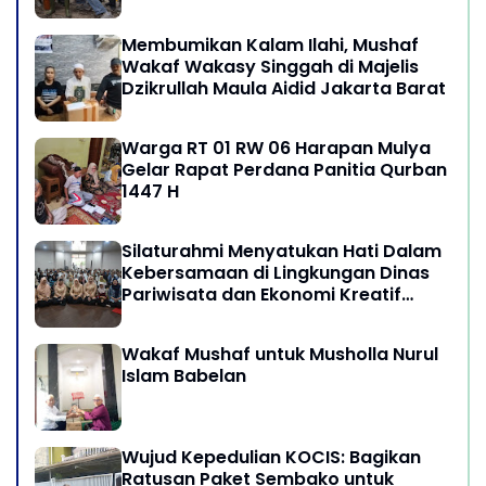
Kebersamaan Masyarakat
Membumikan Kalam Ilahi, Mushaf
Wakaf Wakasy Singgah di Majelis
Dzikrullah Maula Aidid Jakarta Barat
Warga RT 01 RW 06 Harapan Mulya
Gelar Rapat Perdana Panitia Qurban
1447 H
Silaturahmi Menyatukan Hati Dalam
Kebersamaan di Lingkungan Dinas
Pariwisata dan Ekonomi Kreatif
Provinsi DKI Jakarta
Wakaf Mushaf untuk Musholla Nurul
Islam Babelan
Wujud Kepedulian KOCIS: Bagikan
Ratusan Paket Sembako untuk