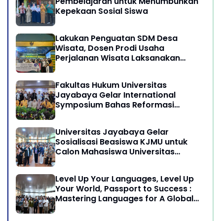
Pembelajaran untuk Menumbuhkan
Kepekaan Sosial Siswa
Lakukan Penguatan SDM Desa
Wisata, Dosen Prodi Usaha
Perjalanan Wisata Laksanakan
program Pengabdian Kepada
Masyarakat di Desa Wisata
Fakultas Hukum Universitas
Sukamandi Masagi - Kabupaten
Jayabaya Gelar International
Subang, Jawa Barat
Symposium Bahas Reformasi
Undang-Undang Advokat di Era
Globalisasi
Universitas Jayabaya Gelar
Sosialisasi Beasiswa KJMU untuk
Calon Mahasiswa Universitas
Jayabaya
Level Up Your Languages, Level Up
Your World, Passport to Success :
Mastering Languages for A Global
Career in Jayabaya University