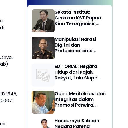
Sekata Institut:
Gerakan KST Papua
a,
Kian Terorganisir,
di
Ancam Keutuhan NKRI
Manipulasi Narasi
Digital dan
Profesionalisme
Penegakan Hukum:
utnya,
Melawan Arus Trial by
kab)
EDITORIAL: Negara
Social Media di
Hidup dari Pajak
Indonesia
Rakyat, Lalu Siapa
Menikmati Kekayaan
Alam?
Opini: Meritokrasi dan
UD 1945,
Integritas dalam
 2007.
Promosi Perwira
Tinggi TNI-Polri
Hancurnya Sebuah
hmi
Negara karena