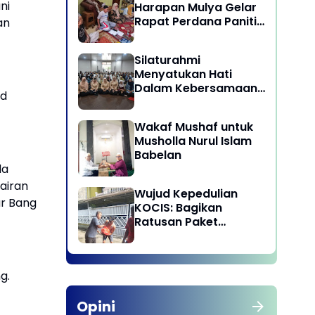
ni
Harapan Mulya Gelar
Rapat Perdana Panitia
an
Qurban 1447 H
Silaturahmi
Menyatukan Hati
Dalam Kebersamaan
ad
di Lingkungan Dinas
Pariwisata dan
Wakaf Mushaf untuk
Ekonomi Kreatif
Musholla Nurul Islam
Provinsi DKI Jakarta
Babelan
da
airan
Wujud Kepedulian
ar Bang
KOCIS: Bagikan
Ratusan Paket
Sembako untuk
Anggota dan Kaum
Dhuafa
g.
Opini