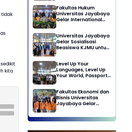
Laksanakan program
Fakultas Hukum
Pengabdian Kepada
Universitas Jayabaya
tidak
Masyarakat di Desa
Gelar International
Wisata Sukamandi
Symposium Bahas
Masagi - Kabupaten
Reformasi Undang-
Subang, Jawa Barat
tas
Universitas Jayabaya
Undang Advokat di
Gelar Sosialisasi
Era Globalisasi
Beasiswa KJMU untuk
Calon Mahasiswa
Universitas Jayabaya
Level Up Your
sedikit
Languages, Level Up
h kita
Your World, Passport
to Success : Mastering
Languages for A
Fakultas Ekonomi dan
Global Career in
Bisnis Universitas
Jayabaya University
Jayabaya Gelar
Kegiatan Peduli
Kampus