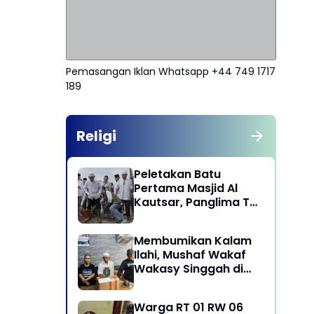
Pemasangan Iklan Whatsapp +44 749 1717
189
Religi
Peletakan Batu
Pertama Masjid Al
Kautsar, Panglima TNI
Dorong Penguatan
Nilai Keagamaan dan
Membumikan Kalam
Kebersamaan
Ilahi, Mushaf Wakaf
Masyarakat
Wakasy Singgah di
Majelis Dzikrullah
Maula Aidid Jakarta
Warga RT 01 RW 06
Barat