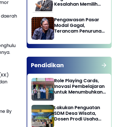
omor
Kesalahan Memilih
Pemimpin
 daerah
Pengawasan Pasar
Modal Gagal,
Terancam Penurunan
Status oleh MSCI
enghulu
hnya.
Pendidikan
(KK)
Role Playing Cards,
 dan
Inovasi Pembelajaran
untuk Menumbuhkan
Kepekaan Sosial
Siswa
Lakukan Penguatan
me By
SDM Desa Wisata,
Dosen Prodi Usaha
Perjalanan Wisata