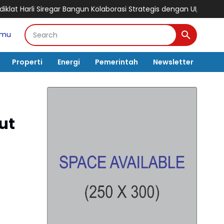
r Bangun Kolaborasi Strategis dengan UI, Siapkan MoU Tridharma d
amu
Properti
Energi
Pemerintah
Newsletter
ut