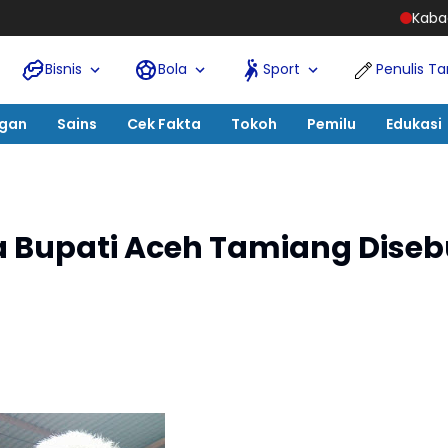
Kabadiklat Harli Sirega
Bisnis
Bola
Sport
Penulis T
ngan
Sains
Cek Fakta
Tokoh
Pemilu
Edukasi
 Bupati Aceh Tamiang Diseb