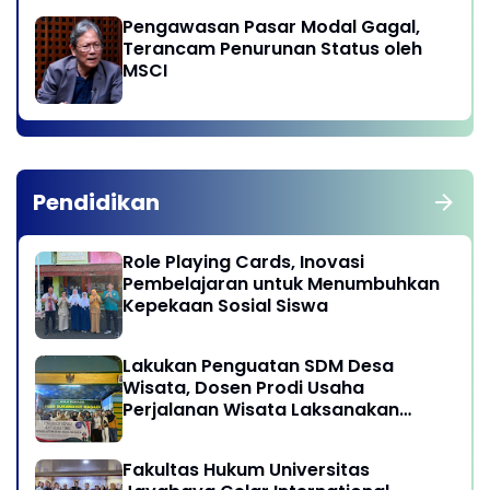
Pengawasan Pasar Modal Gagal,
Terancam Penurunan Status oleh
MSCI
Pendidikan
Role Playing Cards, Inovasi
Pembelajaran untuk Menumbuhkan
Kepekaan Sosial Siswa
Lakukan Penguatan SDM Desa
Wisata, Dosen Prodi Usaha
Perjalanan Wisata Laksanakan
program Pengabdian Kepada
Masyarakat di Desa Wisata
Fakultas Hukum Universitas
Sukamandi Masagi - Kabupaten