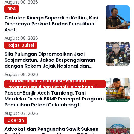
August 08, 2026
BPA
Catatan Kinerja Supardi di Kaltim, Kini
Dipercaya Perkuat Badan Pemulihan
Aset
August 08, 2026
Kajati Sulsel
Sila Pulungan Dipromosikan Jadi
Sesjamdatun, Jaksa Berpengalaman
dengan Rekam Jejak Nasional dan
Internasional
August 08, 2026
Tani Merdeka Desak BRMP Percepat
Program Pemulihan Petani Gelombang II
Pasca-Banjir Aceh Tamiang, Tani
Merdeka Desak BRMP Percepat Program
Pemulihan Petani Gelombang II
August 07, 2026
Daerah
Advokat dan Pengusaha Sawit Sukses