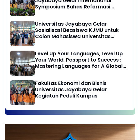
Jayabaya Gelar International
Subang, Jawa Barat
Symposium Bahas Reformasi
Undang-Undang Advokat di Era
Globalisasi
Universitas Jayabaya Gelar
Sosialisasi Beasiswa KJMU untuk
Calon Mahasiswa Universitas
Jayabaya
Level Up Your Languages, Level Up
Your World, Passport to Success :
Mastering Languages for A Global
Career in Jayabaya University
Fakultas Ekonomi dan Bisnis
Universitas Jayabaya Gelar
Kegiatan Peduli Kampus