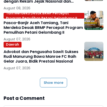
dengan Rekam Jejak Nasional dan
Internasional
August 08, 2026
Tani Merdeka Desak BRMP Percepat
Program Pemulihan Petani Gelombang II
Pasca-Banjir Aceh Tamiang, Tani
Merdeka Desak BRMP Percepat Program
Pemulihan Petani Gelombang II
August 07, 2026
Daerah
Advokat dan Pengusaha Sawit Sukses
Rudi Manurung Bawa Manroe FC Raih
Gelar Juara, Bidik Prestasi Nasional
August 07, 2026
Show more
Post a Comment