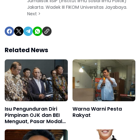
Jurnalistik IISIP (Institut Ilmu Sosial Ilmu Politik)
Jakarta. Wadek III FIKOM Universitas Jayabaya.
Next >
Related News
Isu Pengunduran Diri
Warna Warni Pesta
Pimpinan OJK dan BEI
Rakyat
Menguat, Pasar Modal
Masuk Fase Kritis
Reformasi