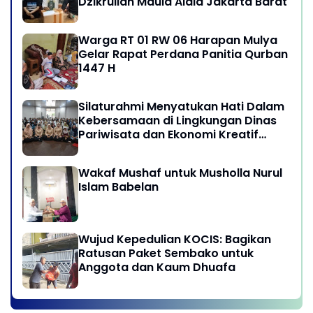
Dzikrullah Maula Aidid Jakarta Barat
Warga RT 01 RW 06 Harapan Mulya
Gelar Rapat Perdana Panitia Qurban
1447 H
Silaturahmi Menyatukan Hati Dalam
Kebersamaan di Lingkungan Dinas
Pariwisata dan Ekonomi Kreatif
Provinsi DKI Jakarta
Wakaf Mushaf untuk Musholla Nurul
Islam Babelan
Wujud Kepedulian KOCIS: Bagikan
Ratusan Paket Sembako untuk
Anggota dan Kaum Dhuafa