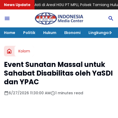
Areal HGU PT MPLI, Polsek Tamiang Hulu Sterilkan TKP
News Update
Sukarman 
Home
Politik
Hukum
Ekonomi
Lingkungan
Kolom
Event Sunatan Massal untuk
Sahabat Disabilitas oleh YaSDI
dan YPAC
6/27/2026 11:30:00 AM
1 minutes read