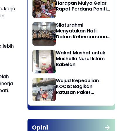
Harapan Mulya Gelar
 kerja
Rapat Perdana Panitia
Qurban 1447 H
an
Silaturahmi
Menyatukan Hati
Dalam Kebersamaan
di Lingkungan Dinas
 lebih
Pariwisata dan
Wakaf Mushaf untuk
Ekonomi Kreatif
Musholla Nurul Islam
Provinsi DKI Jakarta
Babelan
elah
Wujud Kepedulian
inerja
KOCIS: Bagikan
pati.
Ratusan Paket
Sembako untuk
Anggota dan Kaum
Dhuafa
Opini