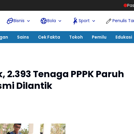
Pasca-Banjir Aceh Tam
Bisnis
Bola
Sport
Penulis T
ngan
Sains
Cek Fakta
Tokoh
Pemilu
Edukasi
k, 2.393 Tenaga PPPK Paruh
mi Dilantik