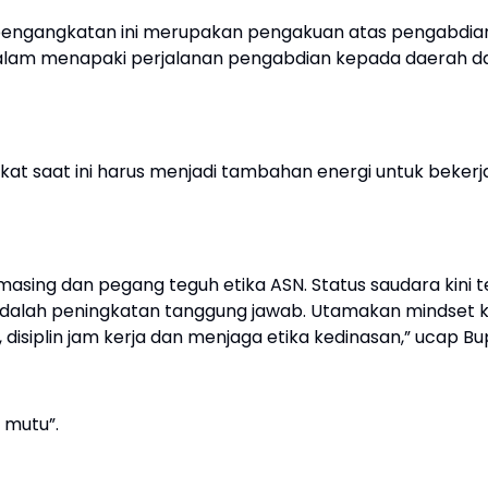
engangkatan ini merupakan pengakuan atas pengabdian,
dalam menapaki perjalanan pengabdian kepada daerah d
at saat ini harus menjadi tambahan energi untuk bekerja
-masing dan pegang teguh etika ASN. Status saudara kini t
 adalah peningkatan tanggung jawab. Utamakan mindset k
 disiplin jam kerja dan menjaga etika kedinasan,” ucap Bu
 mutu”.