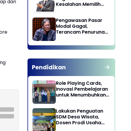
kap dan
Kesalahan Memilih
Pemimpin
Pengawasan Pasar
Modal Gagal,
Terancam Penurunan
ore
Status oleh MSCI
ang
Pendidikan
Role Playing Cards,
Inovasi Pembelajaran
untuk Menumbuhkan
Kepekaan Sosial
Siswa
Lakukan Penguatan
SDM Desa Wisata,
Dosen Prodi Usaha
Perjalanan Wisata