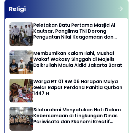
Religi
Peletakan Batu Pertama Masjid Al
Kautsar, Panglima TNI Dorong
Penguatan Nilai Keagamaan dan
Kebersamaan Masyarakat
Membumikan Kalam Ilahi, Mushaf
Wakaf Wakasy Singgah di Majelis
Dzikrullah Maula Aidid Jakarta Barat
Warga RT 01 RW 06 Harapan Mulya
Gelar Rapat Perdana Panitia Qurban
1447 H
Silaturahmi Menyatukan Hati Dalam
Kebersamaan di Lingkungan Dinas
Pariwisata dan Ekonomi Kreatif
Provinsi DKI Jakarta