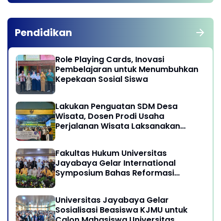
Pendidikan
Role Playing Cards, Inovasi
Pembelajaran untuk Menumbuhkan
Kepekaan Sosial Siswa
Lakukan Penguatan SDM Desa
Wisata, Dosen Prodi Usaha
Perjalanan Wisata Laksanakan
program Pengabdian Kepada
Masyarakat di Desa Wisata
Fakultas Hukum Universitas
Sukamandi Masagi - Kabupaten
Jayabaya Gelar International
Subang, Jawa Barat
Symposium Bahas Reformasi
Undang-Undang Advokat di Era
Globalisasi
Universitas Jayabaya Gelar
Sosialisasi Beasiswa KJMU untuk
Calon Mahasiswa Universitas