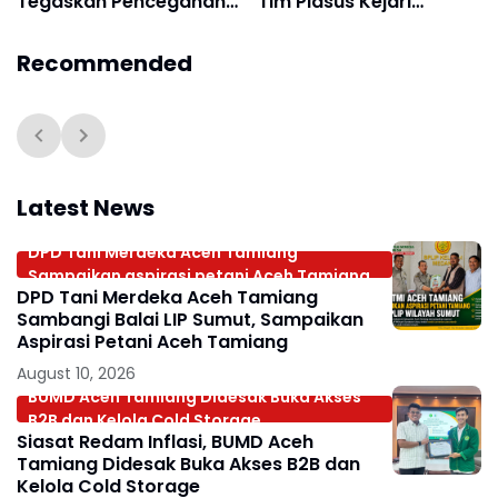
Tegaskan Pencegahan
Tim Pidsus Kejari
Narkoba Harus Jadi
Halteng Sita Sejumlah
Prioritas
Dokumen Penting
Recommended
Latest News
DPD Tani Merdeka Aceh Tamiang
Sampaikan aspirasi petani Aceh Tamiang
DPD Tani Merdeka Aceh Tamiang
Sambangi Balai LIP Sumut, Sampaikan
Aspirasi Petani Aceh Tamiang
August 10, 2026
BUMD Aceh Tamiang Didesak Buka Akses
B2B dan Kelola Cold Storage.
Siasat Redam Inflasi, BUMD Aceh
Tamiang Didesak Buka Akses B2B dan
Kelola Cold Storage