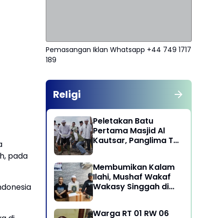
Pemasangan Iklan Whatsapp +44 749 1717
189
Religi
Peletakan Batu
Pertama Masjid Al
Kautsar, Panglima TNI
a
Dorong Penguatan
h, pada
Nilai Keagamaan dan
Membumikan Kalam
Kebersamaan
Ilahi, Mushaf Wakaf
Masyarakat
Wakasy Singgah di
ndonesia
Majelis Dzikrullah
Maula Aidid Jakarta
Warga RT 01 RW 06
Barat