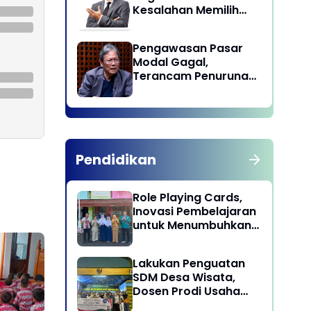
Kesalahan Memilih
Pemimpin
Pengawasan Pasar
Modal Gagal,
Terancam Penurunan
Status oleh MSCI
Pendidikan
Role Playing Cards,
Inovasi Pembelajaran
untuk Menumbuhkan
Kepekaan Sosial
Siswa
Lakukan Penguatan
SDM Desa Wisata,
Dosen Prodi Usaha
Perjalanan Wisata