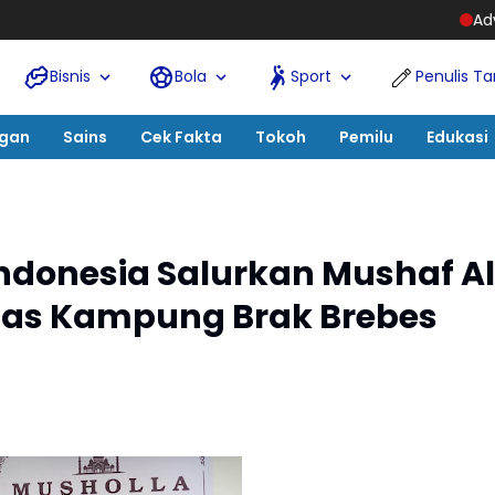
Advokat dan Pengusaha Sawi
Bisnis
Bola
Sport
Penulis T
ngan
Sains
Cek Fakta
Tokoh
Pemilu
Edukasi
ndonesia Salurkan Mushaf A
hlas Kampung Brak Brebes