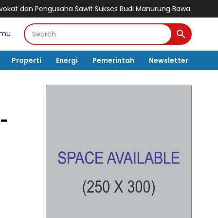
t Sukses Rudi Manurung Bawa Manroe FC Raih Gelar Juara, Bidik 
amu
Properti
Energi
Pemerintah
Newsletter
l-