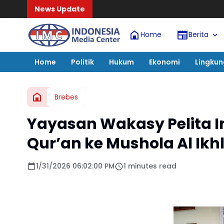
News Update
Home
Berita
Home
Politik
Hukum
Ekonomi
Lingku
Brebes
Yayasan Wakasy Pelita I
Qur’an ke Mushola Al Ik
1/31/2026 06:02:00 PM
1 minutes read