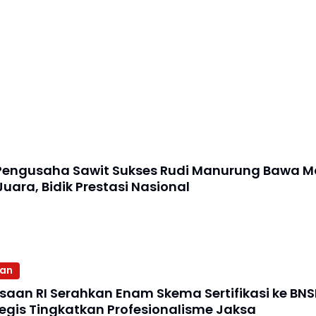
Salem Brebes
Pengusaha Sawit Sukses Rudi Manurung Bawa M
Juara, Bidik Prestasi Nasional
aan
ksaan RI Serahkan Enam Skema Sertifikasi ke BNS
egis Tingkatkan Profesionalisme Jaksa