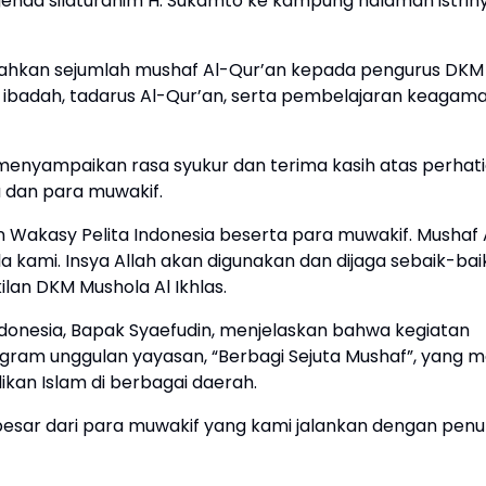
enda silaturahim H. Sukamto ke kampung halaman istriny
ahkan sejumlah mushaf Al-Qur’an kepada pengurus DKM
n ibadah, tadarus Al-Qur’an, serta pembelajaran keagam
menyampaikan rasa syukur dan terima kasih atas perhat
a dan para muwakif.
Wakasy Pelita Indonesia beserta para muwakif. Mushaf 
 kami. Insya Allah akan digunakan dan dijaga sebaik-ba
ilan DKM Mushola Al Ikhlas.
donesia, Bapak Syaefudin, menjelaskan bahwa kegiatan
gram unggulan yayasan, “Berbagi Sejuta Mushaf”, yang 
ikan Islam di berbagai daerah.
esar dari para muwakif yang kami jalankan dengan pen