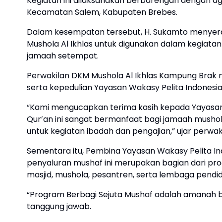
Kegiatan ini dilaksanakan berbarengan dengan ag
Kecamatan Salem, Kabupaten Brebes.
Dalam kesempatan tersebut, H. Sukamto menyer
Mushola Al Ikhlas untuk digunakan dalam kegiata
jamaah setempat.
Perwakilan DKM Mushola Al Ikhlas Kampung Brak 
serta kepedulian Yayasan Wakasy Pelita Indonesi
“Kami mengucapkan terima kasih kepada Yayasan 
Qur’an ini sangat bermanfaat bagi jamaah mushola
untuk kegiatan ibadah dan pengajian,” ujar perwak
Sementara itu, Pembina Yayasan Wakasy Pelita In
penyaluran mushaf ini merupakan bagian dari pro
masjid, mushola, pesantren, serta lembaga pendid
“Program Berbagi Sejuta Mushaf adalah amanah b
tanggung jawab.