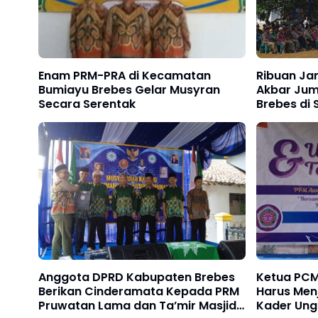
Enam PRM-PRA di Kecamatan
Ribuan Ja
Bumiayu Brebes Gelar Musyran
Akbar Jum
Secara Serentak
Brebes d
Bumiayu
Anggota DPRD Kabupaten Brebes
Ketua PCM
Berikan Cinderamata Kepada PRM
Harus Men
Pruwatan Lama dan Ta’mir Masjid-
Kader Ung