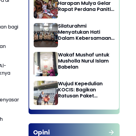
a di
Harapan Mulya Gelar
Rapat Perdana Panitia
Qurban 1447 H
Silaturahmi
aan bagi
Menyatukan Hati
Dalam Kebersamaan
di Lingkungan Dinas
ian
Pariwisata dan
Wakaf Mushaf untuk
Ekonomi Kreatif
Musholla Nurul Islam
Provinsi DKI Jakarta
Al-
Babelan
iknya
Wujud Kepedulian
KOCIS: Bagikan
Ratusan Paket
menyasar
Sembako untuk
Anggota dan Kaum
Dhuafa
uh
Opini