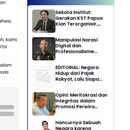
’an
Sekata Institut:
Gerakan KST Papua
bahwa
Kian Terorganisir,
Ancam Keutuhan NKRI
ah. Kami
Manipulasi Narasi
Digital dan
rta
Profesionalisme
Penegakan Hukum:
Melawan Arus Trial by
dalam
EDITORIAL: Negara
Social Media di
hola
Hidup dari Pajak
Indonesia
Rakyat, Lalu Siapa
Menikmati Kekayaan
Alam?
Opini: Meritokrasi dan
Integritas dalam
Promosi Perwira
Tinggi TNI-Polri
Hancurnya Sebuah
Negara karena