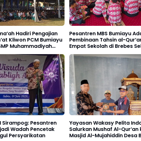
ma’ah Hadiri Pengajian
Pesantren MBS Bumiayu Ad
’at Kliwon PCM Bumiayu
Pembinaan Tahsin al-Qur’a
i SMP Muhammadiyah
Empat Sekolah di Brebes Se
 Sirampog: Pesantren
Yayasan Wakasy Pelita Ind
jadi Wadah Pencetak
Salurkan Mushaf Al-Qur’an 
gul Persyarikatan
Masjid Al-Mujahiddin Desa 