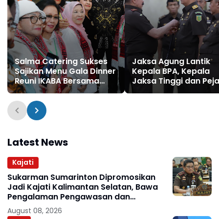
Salma Catering Sukses
Jaksa Agung Lantik
Sajikan Menu Gala Dinner
Kepala BPA, Kepala
Reuni IKABA Bersama
Jaksa Tinggi dan Pej
Jaksa Agung
Eselon II Kejaksaan
Burhanuddin
Agung
Latest News
Kajati
Sukarman Sumarinton Dipromosikan
Jadi Kajati Kalimantan Selatan, Bawa
Pengalaman Pengawasan dan
Kepemimpinan
August 08, 2026