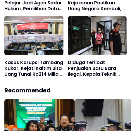
Pelajar Jadi Agen Sadar
Kejaksaan Pastikan
Hukum, Pemilihan Duta
Uang Negara Kembali,
Pelajar Kukar
Rp2,5 Miliar Diserahkan
Berlangsung Kompetitif
ke Perusda BKS
Kasus Korupsi Tambang
Diduga Terlibat
Kukar, Kejati Kaltim Sita
Penjualan Batu Bara
Uang Tunai Rp214 Miliar
Ilegal, Kepala Teknik
dan Aset Mewah
Pertambangan CV ABI
Ditahan Kejati Kaltim
Recommended