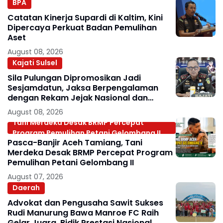
BPA
Catatan Kinerja Supardi di Kaltim, Kini
Dipercaya Perkuat Badan Pemulihan
Aset
August 08, 2026
Kajati Sulsel
Sila Pulungan Dipromosikan Jadi
Sesjamdatun, Jaksa Berpengalaman
dengan Rekam Jejak Nasional dan
Internasional
August 08, 2026
Tani Merdeka Desak BRMP Percepat
Program Pemulihan Petani Gelombang II
Pasca-Banjir Aceh Tamiang, Tani
Merdeka Desak BRMP Percepat Program
Pemulihan Petani Gelombang II
August 07, 2026
Daerah
Advokat dan Pengusaha Sawit Sukses
Rudi Manurung Bawa Manroe FC Raih
Gelar Juara, Bidik Prestasi Nasional