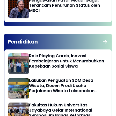
Pengawasan Pasar Modal Gagal,
Terancam Penurunan Status oleh
MSCI
Pendidikan
Role Playing Cards, Inovasi
Pembelajaran untuk Menumbuhkan
Kepekaan Sosial Siswa
Lakukan Penguatan SDM Desa
Wisata, Dosen Prodi Usaha
Perjalanan Wisata Laksanakan
program Pengabdian Kepada
Masyarakat di Desa Wisata
Fakultas Hukum Universitas
Sukamandi Masagi - Kabupaten
Jayabaya Gelar International
Subang, Jawa Barat
Symposium Bahas Reformasi