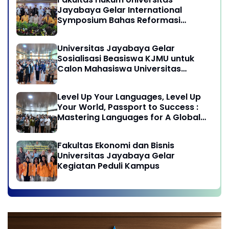
Sukamandi Masagi - Kabupaten
Jayabaya Gelar International
Subang, Jawa Barat
Symposium Bahas Reformasi
Undang-Undang Advokat di Era
Globalisasi
Universitas Jayabaya Gelar
Sosialisasi Beasiswa KJMU untuk
Calon Mahasiswa Universitas
Jayabaya
Level Up Your Languages, Level Up
Your World, Passport to Success :
Mastering Languages for A Global
Career in Jayabaya University
Fakultas Ekonomi dan Bisnis
Universitas Jayabaya Gelar
Kegiatan Peduli Kampus