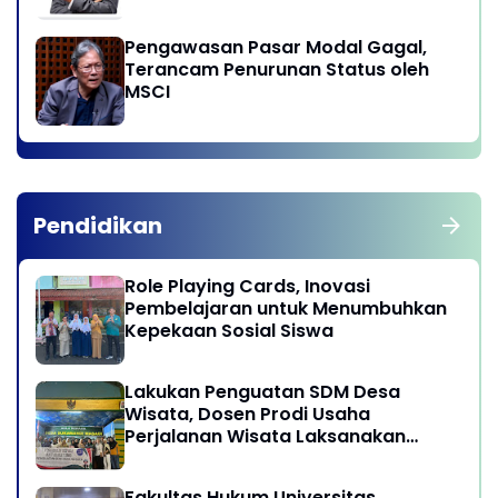
Pengawasan Pasar Modal Gagal,
Terancam Penurunan Status oleh
MSCI
Pendidikan
Role Playing Cards, Inovasi
Pembelajaran untuk Menumbuhkan
Kepekaan Sosial Siswa
Lakukan Penguatan SDM Desa
Wisata, Dosen Prodi Usaha
Perjalanan Wisata Laksanakan
program Pengabdian Kepada
Masyarakat di Desa Wisata
Fakultas Hukum Universitas