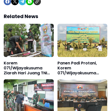
Related News
Korem
Panen Padi Protani,
071/Wijayakusuma
Korem
Ziarah Hari Juang TNI
071/Wijayakusuma
AD 2024
Sinergi Dengan Unsoed
Purwokerto Dukung
Ketahanan Pangan
Nasional