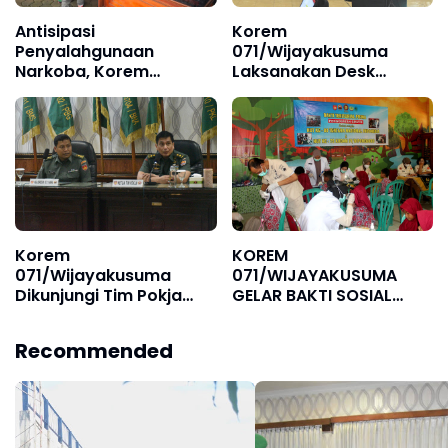
Antisipasi
Korem
Penyalahgunaan
071/Wijayakusuma
Narkoba, Korem
Laksanakan Desk
071/Wijayakusuma
Evaluasi ZI Menuju WBK
Sidak Anggota Tes Urine
Korem
KOREM
071/Wijayakusuma
071/WIJAYAKUSUMA
Dikunjungi Tim Pokja
GELAR BAKTI SOSIAL
Sahli KASAD
KESEHATAN DALAM
RANGKA HUT KE-80 TNI
Recommended
DAN HUT KE-75 KODAM
IV/DIPONEGORO