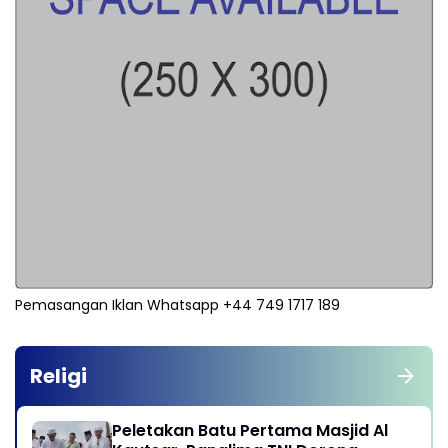
Pemasangan Iklan Whatsapp +44 749 1717 189
Religi
Peletakan Batu Pertama Masjid Al