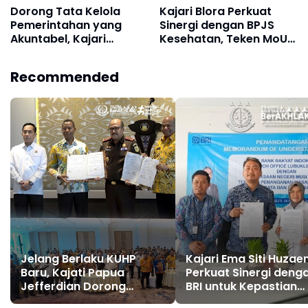
Dorong Tata Kelola
Kajari Blora Perkuat
Pemerintahan yang
Sinergi dengan BPJS
Akuntabel, Kajari
Kesehatan, Teken MoU
Merauke Teken MoU
Bidang Datun
dengan UPP Kelas III
Recommended
Agats
Jelang Berlaku KUHP
Kajari Ema Siti Huza
Baru, Kajati Papua
Perkuat Sinergi deng
Jefferdian Dorong
BRI untuk Kepastian
Penegakan Hukum
Hukum