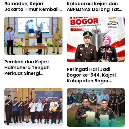
Ramadan, Kejari
Kolaborasi Kejari dan
Jakarta Timur Kembali
ABPEDNAS Dorong Tata
Tebar Takjil bagi
Kelola Desa yang
Pengguna Jalan
Transparan
Pemkab dan Kejari
Halmahera Tengah
Peringati Hari Jadi
Perkuat Sinergi
Bogor ke-544, Kajari
Percepatan
Kabupaten Bogor
Pembangunan Daerah
Sampaikan Dukungan
untuk Kemajuan Daerah