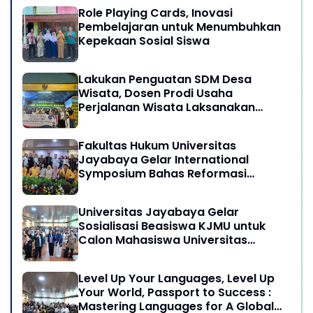
Role Playing Cards, Inovasi
Pembelajaran untuk Menumbuhkan
Kepekaan Sosial Siswa
Lakukan Penguatan SDM Desa
Wisata, Dosen Prodi Usaha
Perjalanan Wisata Laksanakan
program Pengabdian Kepada
Masyarakat di Desa Wisata
Fakultas Hukum Universitas
Sukamandi Masagi - Kabupaten
Jayabaya Gelar International
Subang, Jawa Barat
Symposium Bahas Reformasi
Undang-Undang Advokat di Era
Globalisasi
Universitas Jayabaya Gelar
Sosialisasi Beasiswa KJMU untuk
Calon Mahasiswa Universitas
Jayabaya
Level Up Your Languages, Level Up
Your World, Passport to Success :
Mastering Languages for A Global