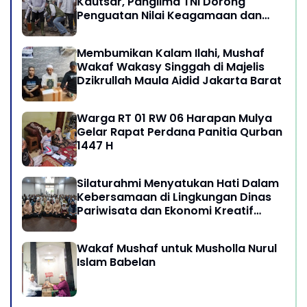
Kautsar, Panglima TNI Dorong
Penguatan Nilai Keagamaan dan
Kebersamaan Masyarakat
Membumikan Kalam Ilahi, Mushaf
Wakaf Wakasy Singgah di Majelis
Dzikrullah Maula Aidid Jakarta Barat
Warga RT 01 RW 06 Harapan Mulya
Gelar Rapat Perdana Panitia Qurban
1447 H
Silaturahmi Menyatukan Hati Dalam
Kebersamaan di Lingkungan Dinas
Pariwisata dan Ekonomi Kreatif
Provinsi DKI Jakarta
Wakaf Mushaf untuk Musholla Nurul
Islam Babelan