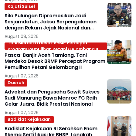
Kajati Sulsel
Sila Pulungan Dipromosikan Jadi
Sesjamdatun, Jaksa Berpengalaman
dengan Rekam Jejak Nasional dan
Internasional
August 08, 2026
Tani Merdeka Desak BRMP Percepat
Program Pemulihan Petani Gelombang II
Pasca-Banjir Aceh Tamiang, Tani
Merdeka Desak BRMP Percepat Program
Pemulihan Petani Gelombang II
August 07, 2026
Daerah
Advokat dan Pengusaha Sawit Sukses
Rudi Manurung Bawa Manroe FC Raih
Gelar Juara, Bidik Prestasi Nasional
August 07, 2026
Badiklat Kejaksaan
Badiklat Kejaksaan RI Serahkan Enam
Skema Sertifikasi ke BNSP, Langkah