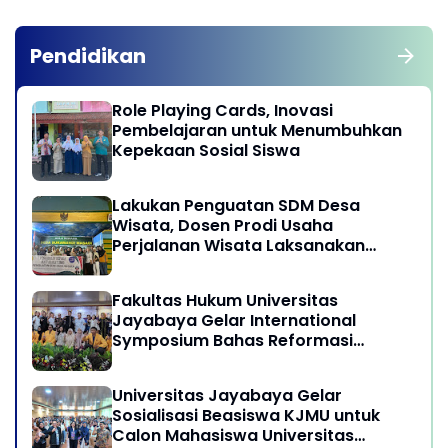
Pendidikan
Role Playing Cards, Inovasi
Pembelajaran untuk Menumbuhkan
Kepekaan Sosial Siswa
Lakukan Penguatan SDM Desa
Wisata, Dosen Prodi Usaha
Perjalanan Wisata Laksanakan
program Pengabdian Kepada
Masyarakat di Desa Wisata
Fakultas Hukum Universitas
Sukamandi Masagi - Kabupaten
Jayabaya Gelar International
Subang, Jawa Barat
Symposium Bahas Reformasi
Undang-Undang Advokat di Era
Globalisasi
Universitas Jayabaya Gelar
Sosialisasi Beasiswa KJMU untuk
Calon Mahasiswa Universitas