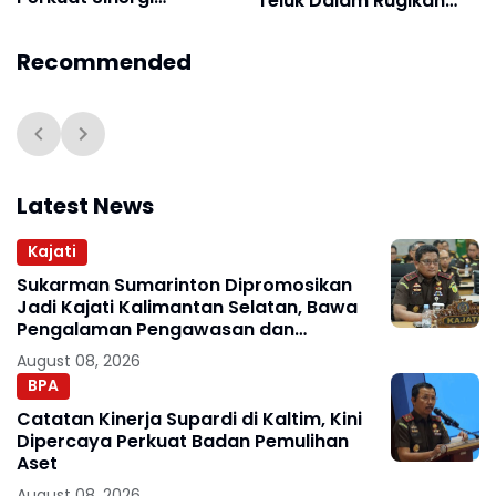
Teluk Dalam Rugikan
Percepatan
Negara Miliaran
Pembangunan Daerah
Recommended
Latest News
Kajati
Sukarman Sumarinton Dipromosikan
Jadi Kajati Kalimantan Selatan, Bawa
Pengalaman Pengawasan dan
Kepemimpinan
August 08, 2026
BPA
Catatan Kinerja Supardi di Kaltim, Kini
Dipercaya Perkuat Badan Pemulihan
Aset
August 08, 2026