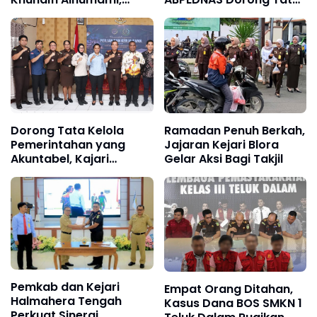
Kejari Pekalongan
Kelola Desa yang
Diganjar Penghargaan
Transparan
atas Pendampingan
Hukum Proyek
Pemerintah
Dorong Tata Kelola
Ramadan Penuh Berkah,
Pemerintahan yang
Jajaran Kejari Blora
Akuntabel, Kajari
Gelar Aksi Bagi Takjil
Merauke Teken MoU
dengan UPP Kelas III
Agats
Pemkab dan Kejari
Empat Orang Ditahan,
Halmahera Tengah
Kasus Dana BOS SMKN 1
Perkuat Sinergi