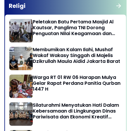
Religi
Peletakan Batu Pertama Masjid Al
Kautsar, Panglima TNI Dorong
Penguatan Nilai Keagamaan dan
Kebersamaan Masyarakat
Membumikan Kalam Ilahi, Mushaf
Wakaf Wakasy Singgah di Majelis
Dzikrullah Maula Aidid Jakarta Barat
Warga RT 01 RW 06 Harapan Mulya
Gelar Rapat Perdana Panitia Qurban
1447 H
Silaturahmi Menyatukan Hati Dalam
Kebersamaan di Lingkungan Dinas
Pariwisata dan Ekonomi Kreatif
Provinsi DKI Jakarta