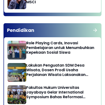
MSCI
Pendidikan
Role Playing Cards, Inovasi
Pembelajaran untuk Menumbuhkan
Kepekaan Sosial Siswa
Lakukan Penguatan SDM Desa
Wisata, Dosen Prodi Usaha
Perjalanan Wisata Laksanakan
program Pengabdian Kepada
Masyarakat di Desa Wisata
Fakultas Hukum Universitas
Sukamandi Masagi - Kabupaten
Jayabaya Gelar International
Subang, Jawa Barat
Symposium Bahas Reformasi
Undang-Undang Advokat di Era