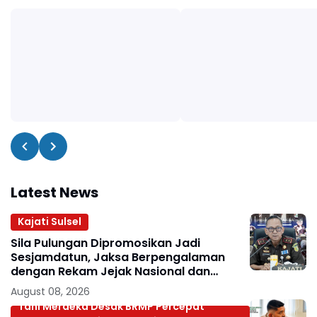
Latest News
Kajati Sulsel
Sila Pulungan Dipromosikan Jadi
Sesjamdatun, Jaksa Berpengalaman
dengan Rekam Jejak Nasional dan
Internasional
August 08, 2026
Tani Merdeka Desak BRMP Percepat