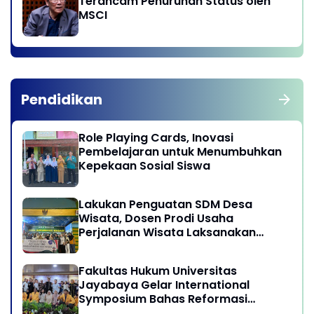
Terancam Penurunan Status oleh
MSCI
Pendidikan
Role Playing Cards, Inovasi
Pembelajaran untuk Menumbuhkan
Kepekaan Sosial Siswa
Lakukan Penguatan SDM Desa
Wisata, Dosen Prodi Usaha
Perjalanan Wisata Laksanakan
program Pengabdian Kepada
Masyarakat di Desa Wisata
Fakultas Hukum Universitas
Sukamandi Masagi - Kabupaten
Jayabaya Gelar International
Subang, Jawa Barat
Symposium Bahas Reformasi
Undang-Undang Advokat di Era