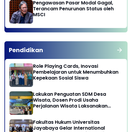
Pengawasan Pasar Modal Gagal,
Terancam Penurunan Status oleh
MSCI
Pendidikan
Role Playing Cards, Inovasi
Pembelajaran untuk Menumbuhkan
Kepekaan Sosial Siswa
Lakukan Penguatan SDM Desa
Wisata, Dosen Prodi Usaha
Perjalanan Wisata Laksanakan
program Pengabdian Kepada
Masyarakat di Desa Wisata
Fakultas Hukum Universitas
Sukamandi Masagi - Kabupaten
Jayabaya Gelar International
Subang, Jawa Barat