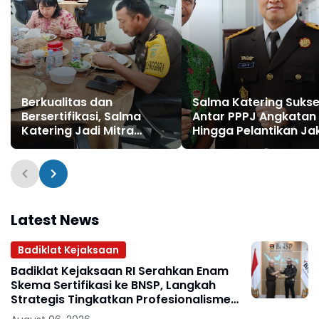
Berkualitas dan
Salma Katering Suks
Bersertifikasi, Salma
Antar PPPJ Angkatan
Katering Jadi Mitra
Hingga Pelantikan Ja
Andalan Badiklat
Baru
Kejaksaan RI
Latest News
Badiklat Kejaksaan
Badiklat Kejaksaan RI Serahkan Enam
Skema Sertifikasi ke BNSP, Langkah
Strategis Tingkatkan Profesionalisme
Jaksa