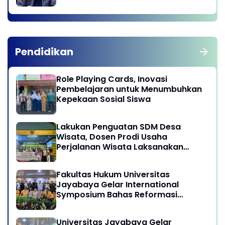
Pendidikan
Role Playing Cards, Inovasi
Pembelajaran untuk Menumbuhkan
Kepekaan Sosial Siswa
Lakukan Penguatan SDM Desa
Wisata, Dosen Prodi Usaha
Perjalanan Wisata Laksanakan
program Pengabdian Kepada
Masyarakat di Desa Wisata
Fakultas Hukum Universitas
Sukamandi Masagi - Kabupaten
Jayabaya Gelar International
Subang, Jawa Barat
Symposium Bahas Reformasi
Undang-Undang Advokat di Era
Globalisasi
Universitas Jayabaya Gelar