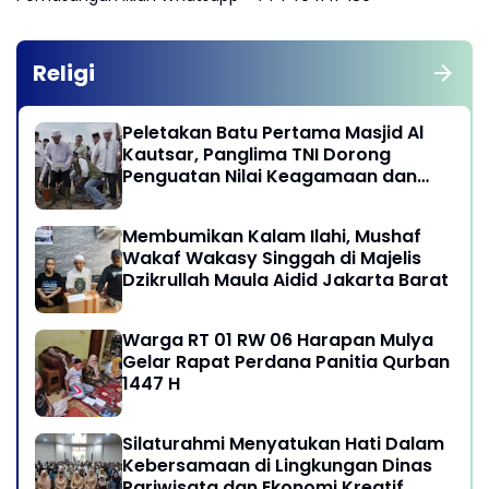
Religi
Peletakan Batu Pertama Masjid Al
Kautsar, Panglima TNI Dorong
Penguatan Nilai Keagamaan dan
Kebersamaan Masyarakat
Membumikan Kalam Ilahi, Mushaf
Wakaf Wakasy Singgah di Majelis
Dzikrullah Maula Aidid Jakarta Barat
Warga RT 01 RW 06 Harapan Mulya
Gelar Rapat Perdana Panitia Qurban
1447 H
Silaturahmi Menyatukan Hati Dalam
Kebersamaan di Lingkungan Dinas
Pariwisata dan Ekonomi Kreatif