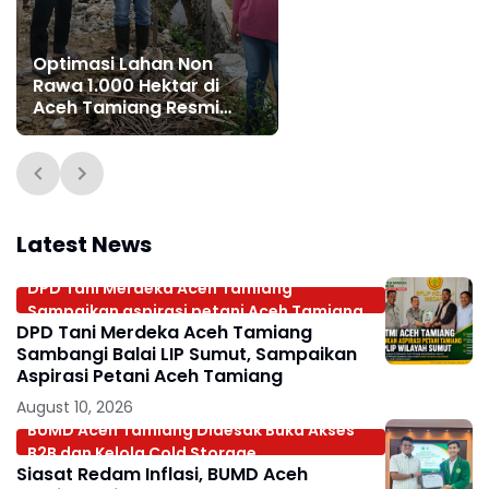
Optimasi Lahan Non
Rawa 1.000 Hektar di
Aceh Tamiang Resmi
Dimulai, Dorong
Peningkatan
Produktivitas Pertanian
Lokal
Latest News
DPD Tani Merdeka Aceh Tamiang
Sampaikan aspirasi petani Aceh Tamiang
DPD Tani Merdeka Aceh Tamiang
Sambangi Balai LIP Sumut, Sampaikan
Aspirasi Petani Aceh Tamiang
August 10, 2026
BUMD Aceh Tamiang Didesak Buka Akses
B2B dan Kelola Cold Storage.
Siasat Redam Inflasi, BUMD Aceh