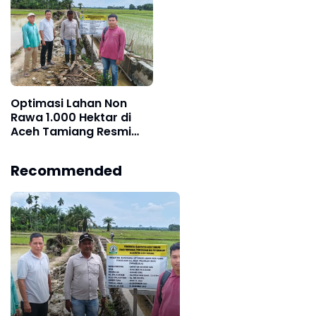
Optimasi Lahan Non
Rawa 1.000 Hektar di
Aceh Tamiang Resmi
Dimulai, Dorong
Peningkatan
Recommended
Produktivitas Pertanian
Lokal