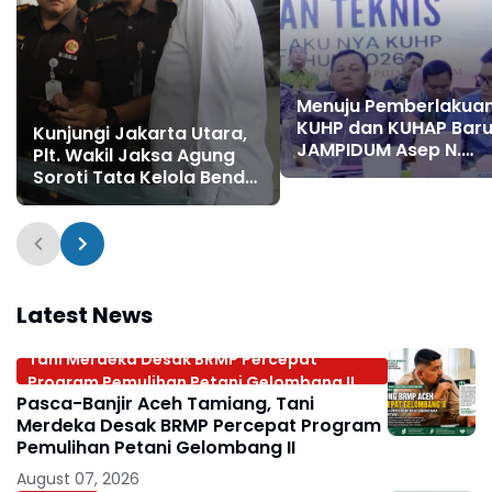
Menuju Pemberlakua
KUHP dan KUHAP Baru
Kunjungi Jakarta Utara,
JAMPIDUM Asep N.
Plt. Wakil Jaksa Agung
Mulyana Beri Arahan
Soroti Tata Kelola Benda
Strategis ke Seluruh
Sitaan dan Barang Bukti
Satker
Latest News
Tani Merdeka Desak BRMP Percepat
Program Pemulihan Petani Gelombang II
Pasca-Banjir Aceh Tamiang, Tani
Merdeka Desak BRMP Percepat Program
Pemulihan Petani Gelombang II
August 07, 2026