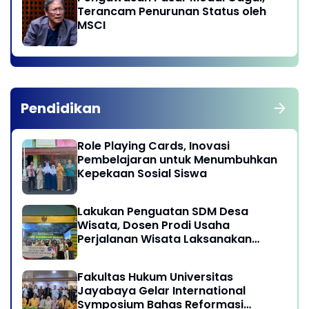
Terancam Penurunan Status oleh
MSCI
Pendidikan
Role Playing Cards, Inovasi
Pembelajaran untuk Menumbuhkan
Kepekaan Sosial Siswa
Lakukan Penguatan SDM Desa
Wisata, Dosen Prodi Usaha
Perjalanan Wisata Laksanakan
program Pengabdian Kepada
Masyarakat di Desa Wisata
Fakultas Hukum Universitas
Sukamandi Masagi - Kabupaten
Jayabaya Gelar International
Subang, Jawa Barat
Symposium Bahas Reformasi