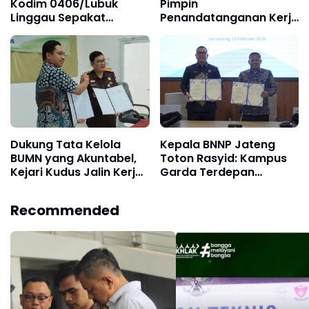
Kodim 0406/Lubuk
Pimpin
Linggau Sepakat
Penandatanganan Kerja
Perkuat Sinergi
Sama Kejati Kalsel dan
Penegakan Hukum
PTPN IV Bidang Datun
Dukung Tata Kelola
Kepala BNNP Jateng
BUMN yang Akuntabel,
Toton Rasyid: Kampus
Kejari Kudus Jalin Kerja
Garda Terdepan
Sama dengan PG
Selamatkan Generasi
Rendeng
Muda
Recommended