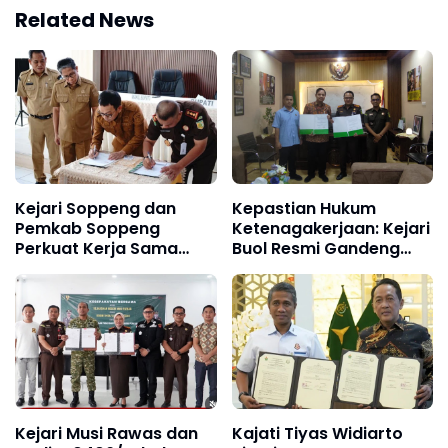
Related News
Kejari Soppeng dan
Kepastian Hukum
Pemkab Soppeng
Ketenagakerjaan: Kejari
Perkuat Kerja Sama
Buol Resmi Gandeng
Penanganan Masalah
BPJS Ketenagakerjaan
Hukum
Kabupaten Buol
Kejari Musi Rawas dan
Kajati Tiyas Widiarto