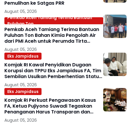
Pemulihan ke Satgas PRR
August 05, 2026
Pemkab Aceh Tamiang Terima Bantuan
Puluhan Ton.
Pemkab Aceh Tamiang Terima Bantuan
Puluhan Ton Bahan Kimia Pengolah Air
dari PMI Aceh untuk Perumda Tirta
Tamiang
August 05, 2026
Eks Jampidsus
Komjak RI Kawal Penyidikan Dugaan
Korupsi dan TPPU Eks Jampidsus FA, Tim
Sembilan Usulkan Pemberhentian Status
Jaksa
August 05, 2026
Eks Jampidsus
Komjak RI Perkuat Pengawasan Kasus
FA, Ketua Pujiyono Suwadi Tegaskan
Penanganan Harus Transparan dan
Bebas Konflik Kepentingan
August 05, 2026