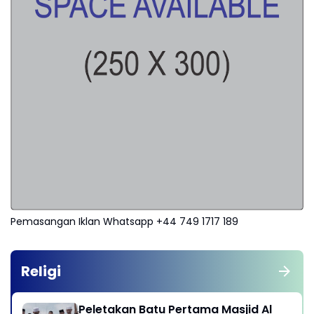
Pemasangan Iklan Whatsapp +44 749 1717 189
Religi
Peletakan Batu Pertama Masjid Al