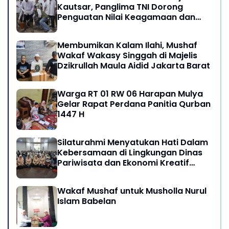
Kautsar, Panglima TNI Dorong
Penguatan Nilai Keagamaan dan
Kebersamaan Masyarakat
Membumikan Kalam Ilahi, Mushaf
Wakaf Wakasy Singgah di Majelis
Dzikrullah Maula Aidid Jakarta Barat
Warga RT 01 RW 06 Harapan Mulya
Gelar Rapat Perdana Panitia Qurban
1447 H
Silaturahmi Menyatukan Hati Dalam
Kebersamaan di Lingkungan Dinas
Pariwisata dan Ekonomi Kreatif
Provinsi DKI Jakarta
Wakaf Mushaf untuk Musholla Nurul
Islam Babelan