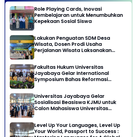
Role Playing Cards, Inovasi
Pembelajaran untuk Menumbuhkan
Kepekaan Sosial Siswa
Lakukan Penguatan SDM Desa
Wisata, Dosen Prodi Usaha
Perjalanan Wisata Laksanakan
program Pengabdian Kepada
Masyarakat di Desa Wisata
Fakultas Hukum Universitas
Sukamandi Masagi - Kabupaten
Jayabaya Gelar International
Subang, Jawa Barat
Symposium Bahas Reformasi
Undang-Undang Advokat di Era
Globalisasi
Universitas Jayabaya Gelar
Sosialisasi Beasiswa KJMU untuk
Calon Mahasiswa Universitas
Jayabaya
Level Up Your Languages, Level Up
Your World, Passport to Success :