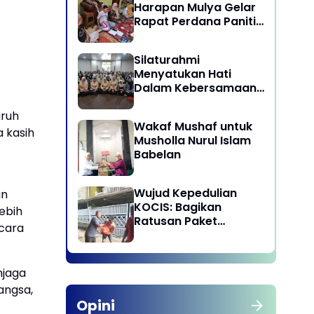
Harapan Mulya Gelar
Rapat Perdana Panitia
Qurban 1447 H
Silaturahmi
Menyatukan Hati
Dalam Kebersamaan
di Lingkungan Dinas
Pariwisata dan
uruh
Wakaf Mushaf untuk
Ekonomi Kreatif
 kasih
Musholla Nurul Islam
Provinsi DKI Jakarta
Babelan
Wujud Kepedulian
an
KOCIS: Bagikan
ebih
Ratusan Paket
ecara
Sembako untuk
Anggota dan Kaum
Dhuafa
njaga
angsa,
Opini