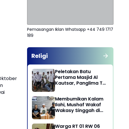
Pemasangan Iklan Whatsapp +44 749 1717
189
Religi
Peletakan Batu
Pertama Masjid Al
Oktober
Kautsar, Panglima TNI
en
Dorong Penguatan
wai
Nilai Keagamaan dan
Membumikan Kalam
Kebersamaan
Ilahi, Mushaf Wakaf
Masyarakat
Wakasy Singgah di
Majelis Dzikrullah
Maula Aidid Jakarta
Warga RT 01 RW 06
Barat