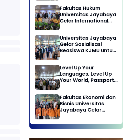
Laksanakan program
Fakultas Hukum
Pengabdian Kepada
Universitas Jayabaya
Masyarakat di Desa
Gelar International
Wisata Sukamandi
Symposium Bahas
Masagi - Kabupaten
Reformasi Undang-
Subang, Jawa Barat
Universitas Jayabaya
Undang Advokat di
Gelar Sosialisasi
Era Globalisasi
Beasiswa KJMU untuk
Calon Mahasiswa
Universitas Jayabaya
Level Up Your
Languages, Level Up
Your World, Passport
to Success : Mastering
Languages for A
Fakultas Ekonomi dan
Global Career in
Bisnis Universitas
Jayabaya University
Jayabaya Gelar
Kegiatan Peduli
Kampus