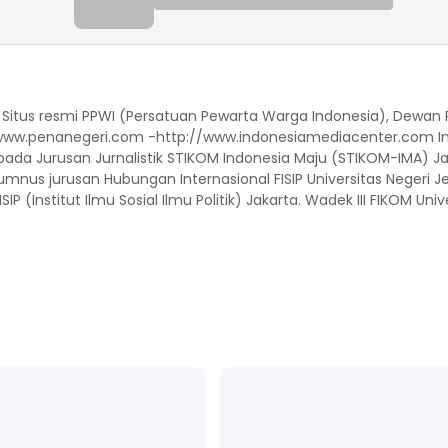
: - Situs resmi PPWI (Persatuan Pewarta Warga Indonesia), Dewan 
www.penanegeri.com -http://www.indonesiamediacenter.com In
p pada Jurusan Jurnalistik STIKOM Indonesia Maju (STIKOM-IMA) Ja
lumnus jurusan Hubungan Internasional FISIP Universitas Negeri 
IP (Institut Ilmu Sosial Ilmu Politik) Jakarta. Wadek III FIKOM Univ