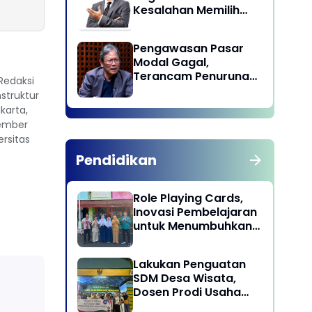
Kesalahan Memilih
Pemimpin
Pengawasan Pasar
Modal Gagal,
Terancam Penurunan
Redaksi
Status oleh MSCI
struktur
karta,
Jember
ersitas
Pendidikan
Role Playing Cards,
Inovasi Pembelajaran
untuk Menumbuhkan
Kepekaan Sosial
Siswa
Lakukan Penguatan
SDM Desa Wisata,
Dosen Prodi Usaha
Perjalanan Wisata