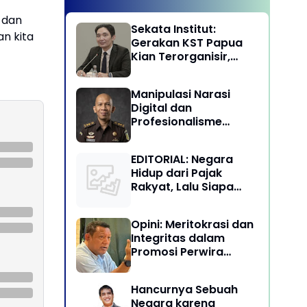
 dan
Sekata Institut:
an kita
Gerakan KST Papua
Kian Terorganisir,
Ancam Keutuhan NKRI
Manipulasi Narasi
Digital dan
Profesionalisme
Penegakan Hukum:
Melawan Arus Trial by
EDITORIAL: Negara
Social Media di
Hidup dari Pajak
Indonesia
Rakyat, Lalu Siapa
Menikmati Kekayaan
Alam?
Opini: Meritokrasi dan
Integritas dalam
Promosi Perwira
Tinggi TNI-Polri
Hancurnya Sebuah
Negara karena