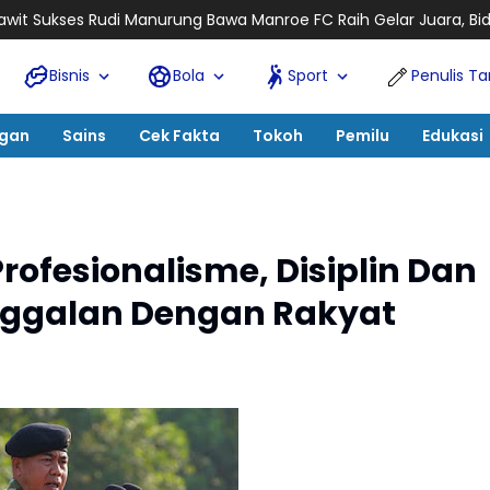
ung Bawa Manroe FC Raih Gelar Juara, Bidik Prestasi Nasional
Bisnis
Bola
Sport
Penulis T
ngan
Sains
Cek Fakta
Tokoh
Pemilu
Edukasi
ofesionalisme, Disiplin Dan
nggalan Dengan Rakyat