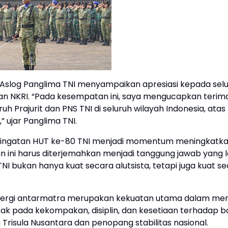
Aslog Panglima TNI menyampaikan apresiasi kepada sel
han NKRI. “Pada kesempatan ini, saya mengucapkan terima
uh Prajurit dan PNS TNI di seluruh wilayah Indonesia, atas
 ujar Panglima TNI.
eringatan HUT ke-80 TNI menjadi momentum meningkatk
 ini harus diterjemahkan menjadi tanggung jawab yang l
 bukan hanya kuat secara alutsista, tetapi juga kuat s
inergi antarmatra merupakan kekuatan utama dalam me
tak pada kekompakan, disiplin, dan kesetiaan terhadap b
 Trisula Nusantara dan penopang stabilitas nasional.