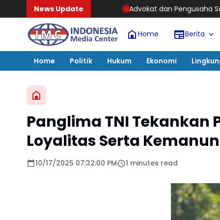
News Update
Advokat dan Pengusaha Sawit Sukses Rudi Manur
Home
Berita
Home
Politik
Hukum
Ekonomi
Lingku
Panglima TNI Tekankan Pr
Loyalitas Serta Kemanu
10/17/2025 07:32:00 PM
1 minutes read