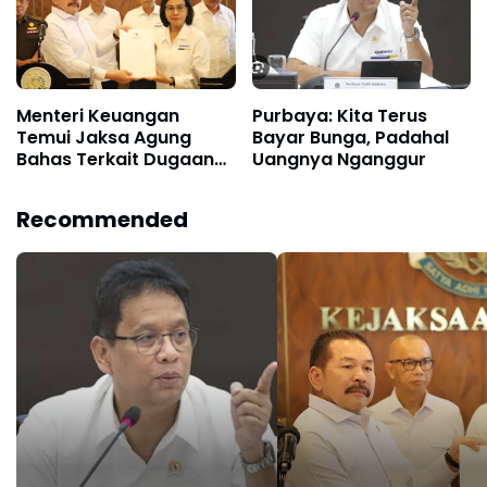
Menteri Keuangan
Purbaya: Kita Terus
Temui Jaksa Agung
Bayar Bunga, Padahal
Bahas Terkait Dugaan
Uangnya Nganggur
Korupsi Pembiayaan
Ekspor Nasional di LPEI
Recommended
Senilai Rp 2,504 Triliun,
Ini 4 Perusahaannya