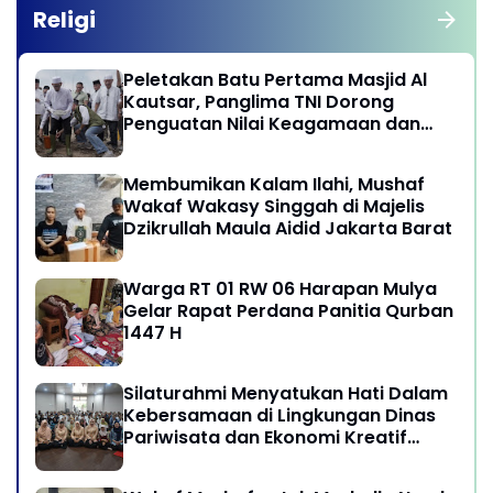
Religi
Peletakan Batu Pertama Masjid Al
Kautsar, Panglima TNI Dorong
Penguatan Nilai Keagamaan dan
Kebersamaan Masyarakat
Membumikan Kalam Ilahi, Mushaf
Wakaf Wakasy Singgah di Majelis
Dzikrullah Maula Aidid Jakarta Barat
Warga RT 01 RW 06 Harapan Mulya
Gelar Rapat Perdana Panitia Qurban
1447 H
Silaturahmi Menyatukan Hati Dalam
Kebersamaan di Lingkungan Dinas
Pariwisata dan Ekonomi Kreatif
Provinsi DKI Jakarta