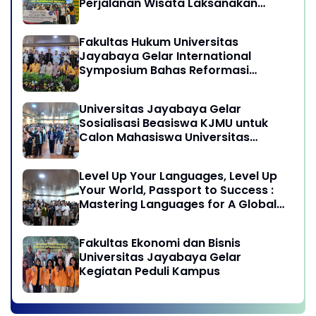
Perjalanan Wisata Laksanakan
program Pengabdian Kepada
Masyarakat di Desa Wisata
Fakultas Hukum Universitas
Sukamandi Masagi - Kabupaten
Jayabaya Gelar International
Subang, Jawa Barat
Symposium Bahas Reformasi
Undang-Undang Advokat di Era
Globalisasi
Universitas Jayabaya Gelar
Sosialisasi Beasiswa KJMU untuk
Calon Mahasiswa Universitas
Jayabaya
Level Up Your Languages, Level Up
Your World, Passport to Success :
Mastering Languages for A Global
Career in Jayabaya University
Fakultas Ekonomi dan Bisnis
Universitas Jayabaya Gelar
Kegiatan Peduli Kampus