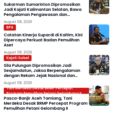
Sukarman Sumarinton Dipromosikan
Jadi Kajati Kalimantan Selatan, Bawa
Pengalaman Pengawasan dan
Kepemimpinan
August 08, 2026
BPA
Catatan Kinerja Supardi di Kaltim, Kini
Dipercaya Perkuat Badan Pemulihan
Aset
August 08, 2026
Kajati Sulsel
Sila Pulungan Dipromosikan Jadi
Sesjamdatun, Jaksa Berpengalaman
dengan Rekam Jejak Nasional dan
Internasional
August 08, 2026
Tani Merdeka Desak BRMP Percepat
Program Pemulihan Petani Gelombang II
Pasca-Banjir Aceh Tamiang, Tani
Merdeka Desak BRMP Percepat Program
Pemulihan Petani Gelombang II