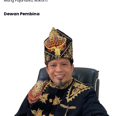
Mung Pujanarko, M.IKom.
Dewan Pembina