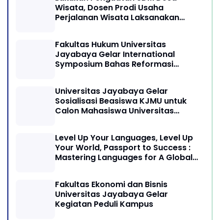
Wisata, Dosen Prodi Usaha
Perjalanan Wisata Laksanakan
program Pengabdian Kepada
Masyarakat di Desa Wisata
Fakultas Hukum Universitas
Sukamandi Masagi - Kabupaten
Jayabaya Gelar International
Subang, Jawa Barat
Symposium Bahas Reformasi
Undang-Undang Advokat di Era
Globalisasi
Universitas Jayabaya Gelar
Sosialisasi Beasiswa KJMU untuk
Calon Mahasiswa Universitas
Jayabaya
Level Up Your Languages, Level Up
Your World, Passport to Success :
Mastering Languages for A Global
Career in Jayabaya University
Fakultas Ekonomi dan Bisnis
Universitas Jayabaya Gelar
Kegiatan Peduli Kampus