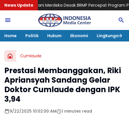
ni Merdeka Desak BRMP Percepat Program Pemulihan Petani Gel
News Update
Home
Politik
Hukum
Ekonomi
Lingkungan
Cumlaude
Prestasi Membanggakan, Riki
Apriansyah Sandang Gelar
Doktor Cumlaude dengan IPK
3,94
9/22/2025 10:02:00 AM
1 minutes read