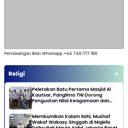
Pemasangan Iklan Whatsapp +44 749 1717 189
Religi
Peletakan Batu Pertama Masjid Al
Kautsar, Panglima TNI Dorong
Penguatan Nilai Keagamaan dan
Kebersamaan Masyarakat
Membumikan Kalam Ilahi, Mushaf
Wakaf Wakasy Singgah di Majelis
Dzikrullah Maula Aidid Jakarta Barat