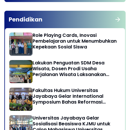
Pendidikan
Role Playing Cards, Inovasi
Pembelajaran untuk Menumbuhkan
Kepekaan Sosial Siswa
Lakukan Penguatan SDM Desa
Wisata, Dosen Prodi Usaha
Perjalanan Wisata Laksanakan
program Pengabdian Kepada
Masyarakat di Desa Wisata
Fakultas Hukum Universitas
Sukamandi Masagi - Kabupaten
Jayabaya Gelar International
Subang, Jawa Barat
Symposium Bahas Reformasi
Undang-Undang Advokat di Era
Globalisasi
Universitas Jayabaya Gelar
Sosialisasi Beasiswa KJMU untuk
Calon Mahasiswa Universitas