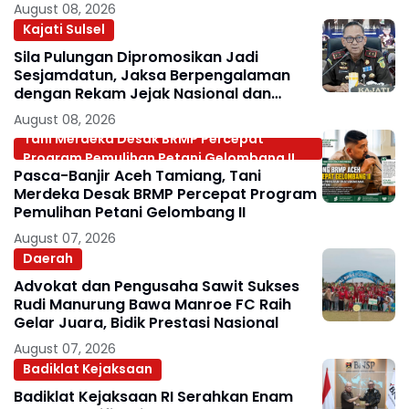
August 08, 2026
Kajati Sulsel
Sila Pulungan Dipromosikan Jadi
Sesjamdatun, Jaksa Berpengalaman
dengan Rekam Jejak Nasional dan
Internasional
August 08, 2026
Tani Merdeka Desak BRMP Percepat
Program Pemulihan Petani Gelombang II
Pasca-Banjir Aceh Tamiang, Tani
Merdeka Desak BRMP Percepat Program
Pemulihan Petani Gelombang II
August 07, 2026
Daerah
Advokat dan Pengusaha Sawit Sukses
Rudi Manurung Bawa Manroe FC Raih
Gelar Juara, Bidik Prestasi Nasional
August 07, 2026
Badiklat Kejaksaan
Badiklat Kejaksaan RI Serahkan Enam