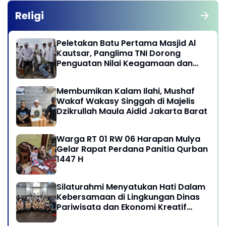
Religi
Peletakan Batu Pertama Masjid Al
Kautsar, Panglima TNI Dorong
Penguatan Nilai Keagamaan dan
Kebersamaan Masyarakat
Membumikan Kalam Ilahi, Mushaf
Wakaf Wakasy Singgah di Majelis
Dzikrullah Maula Aidid Jakarta Barat
Warga RT 01 RW 06 Harapan Mulya
Gelar Rapat Perdana Panitia Qurban
1447 H
Silaturahmi Menyatukan Hati Dalam
Kebersamaan di Lingkungan Dinas
Pariwisata dan Ekonomi Kreatif
Provinsi DKI Jakarta