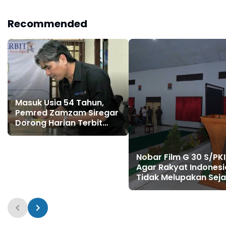
Recommended
Masuk Usia 54 Tahun,
Pemred Zamzam Siregar
Dorong Harian Terbit
Kian Kuat di Era Digital
Nobar Film G 30 S/PKI
Agar Rakyat Indonesi
Tidak Melupakan Sej
Bangsa