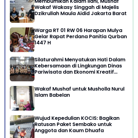
Membumikan Kalam Ilahi, Mushaf
Wakaf Wakasy Singgah di Majelis
Dzikrullah Maula Aidid Jakarta Barat
Warga RT 01 RW 06 Harapan Mulya
Gelar Rapat Perdana Panitia Qurban
1447 H
Silaturahmi Menyatukan Hati Dalam
Kebersamaan di Lingkungan Dinas
Pariwisata dan Ekonomi Kreatif
Provinsi DKI Jakarta
Wakaf Mushaf untuk Musholla Nurul
Islam Babelan
Wujud Kepedulian KOCIS: Bagikan
Ratusan Paket Sembako untuk
Anggota dan Kaum Dhuafa