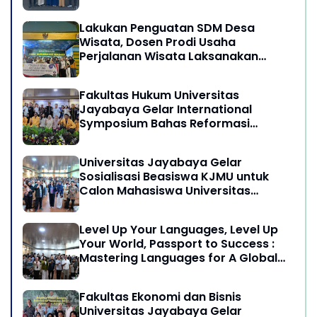
Lakukan Penguatan SDM Desa
Wisata, Dosen Prodi Usaha
Perjalanan Wisata Laksanakan
program Pengabdian Kepada
Masyarakat di Desa Wisata
Fakultas Hukum Universitas
Sukamandi Masagi - Kabupaten
Jayabaya Gelar International
Subang, Jawa Barat
Symposium Bahas Reformasi
Undang-Undang Advokat di Era
Globalisasi
Universitas Jayabaya Gelar
Sosialisasi Beasiswa KJMU untuk
Calon Mahasiswa Universitas
Jayabaya
Level Up Your Languages, Level Up
Your World, Passport to Success :
Mastering Languages for A Global
Career in Jayabaya University
Fakultas Ekonomi dan Bisnis
Universitas Jayabaya Gelar