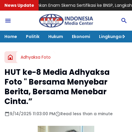
kan Enam Skema Sertifikasi ke BNSP, Langkah Strategis Tingkatka
News Update
Home
Politik
Hukum
Ekonomi
Lingkungan
Adhyaksa Foto
HUT ke-8 Media Adhyaksa
Foto " Bersama Menyebar
Berita, Bersama Menebar
Cinta.”
9/14/2025 11:03:00 PM
Read less than a minute