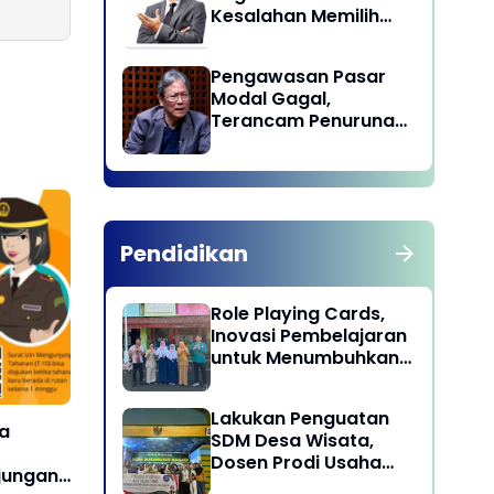
Kesalahan Memilih
Pemimpin
Pengawasan Pasar
Modal Gagal,
Terancam Penurunan
Status oleh MSCI
Pendidikan
Role Playing Cards,
Inovasi Pembelajaran
untuk Menumbuhkan
Kepekaan Sosial
Siswa
Lakukan Penguatan
ta
SDM Desa Wisata,
Dosen Prodi Usaha
njungan
Perjalanan Wisata