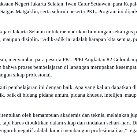
ksaan Negeri Jakarta Selatan, Iwan Catur Setiawan, para Kepal
Satgas Matgaklin, serta seluruh peserta PKL. Program ini dija
Kejari Jakarta Selatan untuk memberikan bimbingan sekaligus p
a, maupun disiplin. “Adik-adik ini adalah harapan kita semua, p
tiawan, menyambut para peserta PKL PPPJ Angkatan 82 Gelombang
n bahwa proses pembelajaran di lapangan merupakan kesempat
ngun sikap profesional.
kuti pembelajaran ini dengan baik. Apa yang kalian dapatkan di
k, baik di bidang pidana umum, pidana khusus, intelijen, mau
ditentukan oleh kemampuan akademis dan teknis, melainkan ju
 tapi harus dibuktikan dalam sikap dan tindakan sehari-hari. Di
ngaruh negatif adalah kunci membangun profesionalitas,” teg