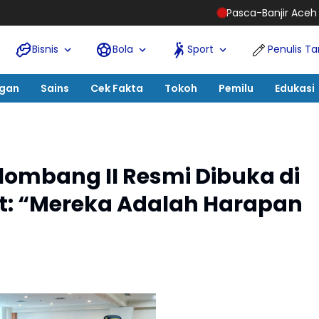
Pasca-Banjir Aceh Tamiang, Tani Merdeka De
Bisnis
Bola
Sport
Penulis T
ngan
Sains
Cek Fakta
Tokoh
Pemilu
Edukasi
lombang II Resmi Dibuka di
at: “Mereka Adalah Harapan