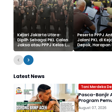
Kejari Jakarta Utara
Peserta PPPJ An
Dipilh Sebagai PKL Calon
Jalani PKL di Keja
Jaksa atau PPPJ Kelas I,
Depok, Harapan 
Ini Arahan Kajari Atang
Menuju Indonesi
Pujiyanto dan Kabid
2045
Penyelenggara Dian Fris
Nalle
Latest News
Tani Merdeka De
Pasca-Banjir 
Program Pemul
August 07, 2026