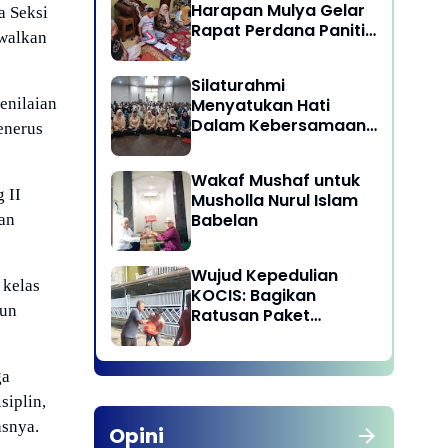
Harapan Mulya Gelar
a Seksi
Rapat Perdana Panitia
dwalkan
Qurban 1447 H
Silaturahmi
Menyatukan Hati
enilaian
Dalam Kebersamaan
enerus
di Lingkungan Dinas
Pariwisata dan
Wakaf Mushaf untuk
Ekonomi Kreatif
 II
Musholla Nurul Islam
Provinsi DKI Jakarta
Babelan
an
Wujud Kepedulian
 kelas
KOCIS: Bagikan
pun
Ratusan Paket
Sembako untuk
Anggota dan Kaum
Dhuafa
ga
siplin,
asnya.
Opini