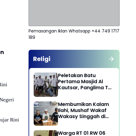
Pemasangan Iklan Whatsapp +44 749 1717
189
an
Religi
Peletakan Batu
Pertama Masjid Al
Rini
Kautsar, Panglima TNI
Dorong Penguatan
Nilai Keagamaan dan
 Negeri
Membumikan Kalam
Kebersamaan
Ilahi, Mushaf Wakaf
Masyarakat
Wakasy Singgah di
ujar Rini
Majelis Dzikrullah
Maula Aidid Jakarta
Warga RT 01 RW 06
Barat