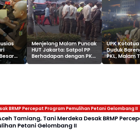
tusias
Menjelang Malam Puncak
UPK Kotatua
ri
HUT Jakarta: Satpol PP
Duduk Baren
Besar
Berhadapan dengan PKL
PKL, Malam 
a Emas
di Kota Tua
2024 Kawas
Steril PKL
sak BRMP Percepat Program Pemulihan Petani Gelombang II
Aceh Tamiang, Tani Merdeka Desak BRMP Percep
ihan Petani Gelombang II