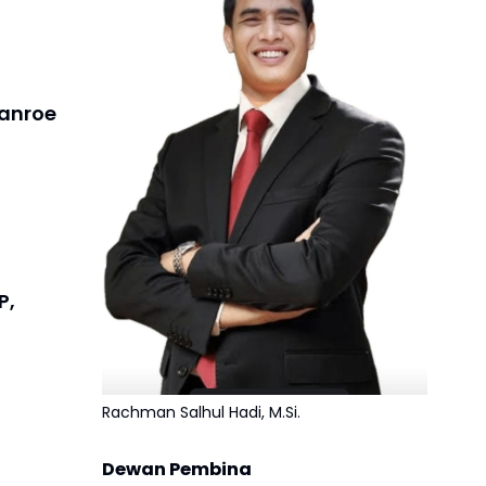
anroe
P,
Rachman Salhul Hadi, M.Si.
Dewan Pembina