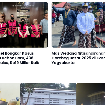
Tahanan
sel Bongkar Kasus
Mas Wedana Nitisandiraharj
I Kebon Baru, 436
Garebeg Besar 2025 di Kar
lsu, Rp19 Miliar Raib
Yogyakarta