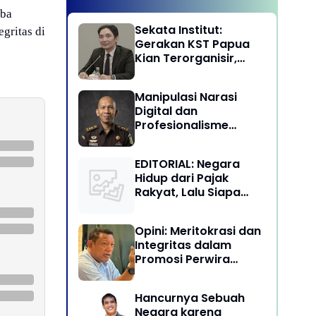
mba
Sekata Institut:
gritas di
Gerakan KST Papua
Kian Terorganisir,
Ancam Keutuhan NKRI
Manipulasi Narasi
Digital dan
Profesionalisme
Penegakan Hukum:
Melawan Arus Trial by
EDITORIAL: Negara
Social Media di
Hidup dari Pajak
Indonesia
Rakyat, Lalu Siapa
Menikmati Kekayaan
Alam?
Opini: Meritokrasi dan
Integritas dalam
Promosi Perwira
Tinggi TNI-Polri
Hancurnya Sebuah
Negara karena