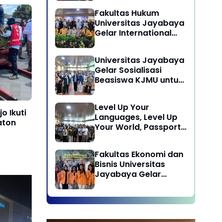
Laksanakan program
Fakultas Hukum
Pengabdian Kepada
Universitas Jayabaya
Masyarakat di Desa
Gelar International
Wisata Sukamandi
Symposium Bahas
Masagi - Kabupaten
Reformasi Undang-
Subang, Jawa Barat
Universitas Jayabaya
Undang Advokat di
Gelar Sosialisasi
Era Globalisasi
Beasiswa KJMU untuk
Calon Mahasiswa
Universitas Jayabaya
Level Up Your
o Ikuti
Languages, Level Up
aton
Your World, Passport
to Success : Mastering
Languages for A
Fakultas Ekonomi dan
Global Career in
Bisnis Universitas
Jayabaya University
Jayabaya Gelar
Kegiatan Peduli
Kampus
Hari Kedua PKL di Kejari