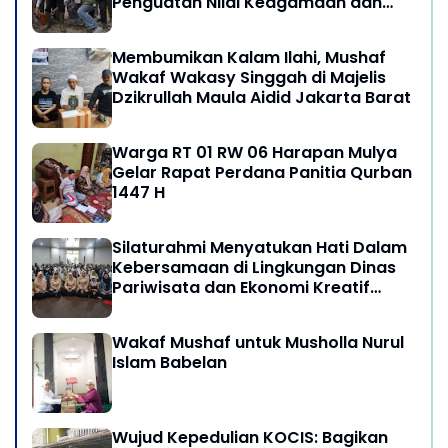
Penguatan Nilai Keagamaan dan
Kebersamaan Masyarakat
Membumikan Kalam Ilahi, Mushaf
Wakaf Wakasy Singgah di Majelis
Dzikrullah Maula Aidid Jakarta Barat
Warga RT 01 RW 06 Harapan Mulya
Gelar Rapat Perdana Panitia Qurban
1447 H
Silaturahmi Menyatukan Hati Dalam
Kebersamaan di Lingkungan Dinas
Pariwisata dan Ekonomi Kreatif
Provinsi DKI Jakarta
Wakaf Mushaf untuk Musholla Nurul
Islam Babelan
Wujud Kepedulian KOCIS: Bagikan