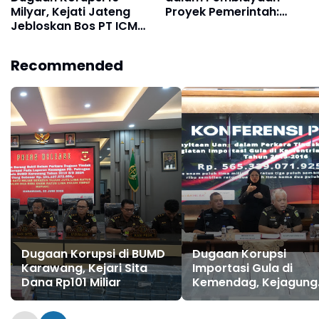
Proyek Pemerintah:
Milyar, Kejati Jateng
Koperasi Desa Merah
Jebloskan Bos PT ICM
Putih
Kedalam Lapas
Kedungpane
Recommended
Dugaan Korupsi di BUMD
Dugaan Korupsi
Karawang, Kejari Sita
Importasi Gula di
Dana Rp101 Miliar
Kemendag, Kejagung
Sita Uang Rp565,3 Mil