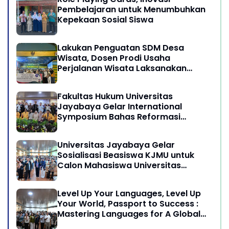
Pembelajaran untuk Menumbuhkan
Kepekaan Sosial Siswa
Lakukan Penguatan SDM Desa
Wisata, Dosen Prodi Usaha
Perjalanan Wisata Laksanakan
program Pengabdian Kepada
Masyarakat di Desa Wisata
Fakultas Hukum Universitas
Sukamandi Masagi - Kabupaten
Jayabaya Gelar International
Subang, Jawa Barat
Symposium Bahas Reformasi
Undang-Undang Advokat di Era
Globalisasi
Universitas Jayabaya Gelar
Sosialisasi Beasiswa KJMU untuk
Calon Mahasiswa Universitas
Jayabaya
Level Up Your Languages, Level Up
Your World, Passport to Success :
Mastering Languages for A Global
Career in Jayabaya University