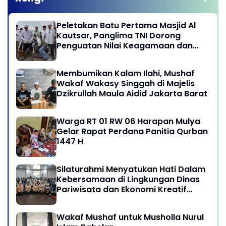
Peletakan Batu Pertama Masjid Al
Kautsar, Panglima TNI Dorong
Penguatan Nilai Keagamaan dan
Kebersamaan Masyarakat
Membumikan Kalam Ilahi, Mushaf
Wakaf Wakasy Singgah di Majelis
Dzikrullah Maula Aidid Jakarta Barat
Warga RT 01 RW 06 Harapan Mulya
Gelar Rapat Perdana Panitia Qurban
1447 H
Silaturahmi Menyatukan Hati Dalam
Kebersamaan di Lingkungan Dinas
Pariwisata dan Ekonomi Kreatif
Provinsi DKI Jakarta
Wakaf Mushaf untuk Musholla Nurul