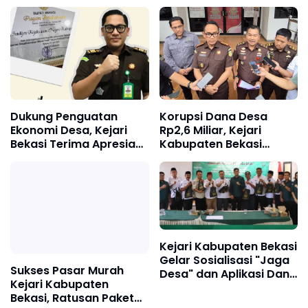
Masuk Sekolah
Dukung Penguatan
Korupsi Dana Desa
Ekonomi Desa, Kejari
Rp2,6 Miliar, Kejari
Bekasi Terima Apresiasi
Kabupaten Bekasi
dari Bupati
Tetapkan Empat
Tersangka langsung
Dijebloskan ke Rutan
Kejari Kabupaten Bekasi
Gelar Sosialisasi "Jaga
Sukses Pasar Murah
Desa" dan Aplikasi Dana
Kejari Kabupaten
Desa di Sukawangi
Bekasi, Ratusan Paket