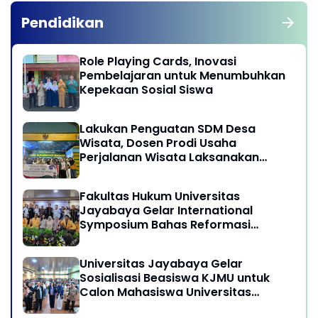
Pendidikan
Role Playing Cards, Inovasi
Pembelajaran untuk Menumbuhkan
Kepekaan Sosial Siswa
Lakukan Penguatan SDM Desa
Wisata, Dosen Prodi Usaha
Perjalanan Wisata Laksanakan
program Pengabdian Kepada
Masyarakat di Desa Wisata
Fakultas Hukum Universitas
Sukamandi Masagi - Kabupaten
Jayabaya Gelar International
Subang, Jawa Barat
Symposium Bahas Reformasi
Undang-Undang Advokat di Era
Globalisasi
Universitas Jayabaya Gelar
Sosialisasi Beasiswa KJMU untuk
Calon Mahasiswa Universitas
Jayabaya