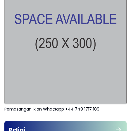
Pemasangan Iklan Whatsapp +44 749 1717 189
Religi