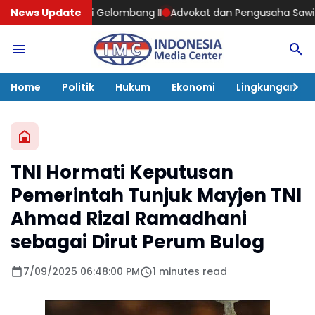
 Gelombang II
News Update
Advokat dan Pengusaha Sawit Sukses Rudi Manuru
Home
Politik
Hukum
Ekonomi
Lingkungan
TNI Hormati Keputusan
Pemerintah Tunjuk Mayjen TNI
Ahmad Rizal Ramadhani
sebagai Dirut Perum Bulog
7/09/2025 06:48:00 PM
1 minutes read