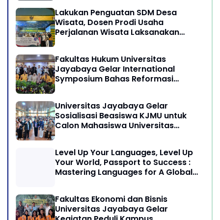
Lakukan Penguatan SDM Desa
Wisata, Dosen Prodi Usaha
Perjalanan Wisata Laksanakan
program Pengabdian Kepada
Masyarakat di Desa Wisata
Fakultas Hukum Universitas
Sukamandi Masagi - Kabupaten
Jayabaya Gelar International
Subang, Jawa Barat
Symposium Bahas Reformasi
Undang-Undang Advokat di Era
Globalisasi
Universitas Jayabaya Gelar
Sosialisasi Beasiswa KJMU untuk
Calon Mahasiswa Universitas
Jayabaya
Level Up Your Languages, Level Up
Your World, Passport to Success :
Mastering Languages for A Global
Career in Jayabaya University
Fakultas Ekonomi dan Bisnis
Universitas Jayabaya Gelar
Kegiatan Peduli Kampus