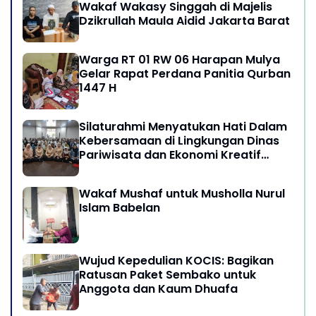
Wakaf Wakasy Singgah di Majelis
Dzikrullah Maula Aidid Jakarta Barat
Warga RT 01 RW 06 Harapan Mulya
Gelar Rapat Perdana Panitia Qurban
1447 H
Silaturahmi Menyatukan Hati Dalam
Kebersamaan di Lingkungan Dinas
Pariwisata dan Ekonomi Kreatif
Provinsi DKI Jakarta
Wakaf Mushaf untuk Musholla Nurul
Islam Babelan
Wujud Kepedulian KOCIS: Bagikan
Ratusan Paket Sembako untuk
Anggota dan Kaum Dhuafa