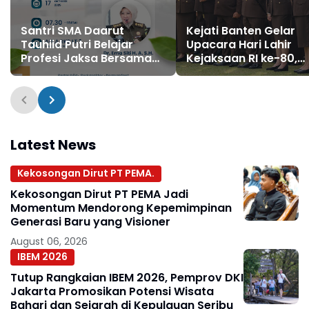
Santri SMA Daarut
Kejati Banten Gelar
Tauhiid Putri Belajar
Upacara Hari Lahir
Profesi Jaksa Bersama
Kejaksaan RI ke-80,
Dr. Ema Siti Huzaemah
Kajati Tekankan
Profesionalisme dan
Integritas
Latest News
Kekosongan Dirut PT PEMA.
Kekosongan Dirut PT PEMA Jadi
Momentum Mendorong Kepemimpinan
Generasi Baru yang Visioner
August 06, 2026
IBEM 2026
Tutup Rangkaian IBEM 2026, Pemprov DKI
Jakarta Promosikan Potensi Wisata
Bahari dan Sejarah di Kepulauan Seribu