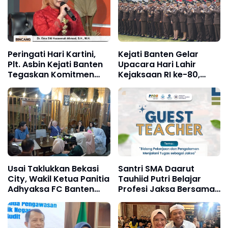
Peringati Hari Kartini,
Kejati Banten Gelar
Plt. Asbin Kejati Banten
Upacara Hari Lahir
Tegaskan Komitmen
Kejaksaan RI ke-80,
Perjuangkan
Kajati Tekankan
Kesetaraan Gender
Profesionalisme dan
Integritas
Usai Taklukkan Bekasi
Santri SMA Daarut
City, Wakil Ketua Panitia
Tauhiid Putri Belajar
Adhyaksa FC Banten
Profesi Jaksa Bersama
Adakan Rapat
Dr. Ema Siti Huzaemah
Persiapan Pertandingan
Kedua