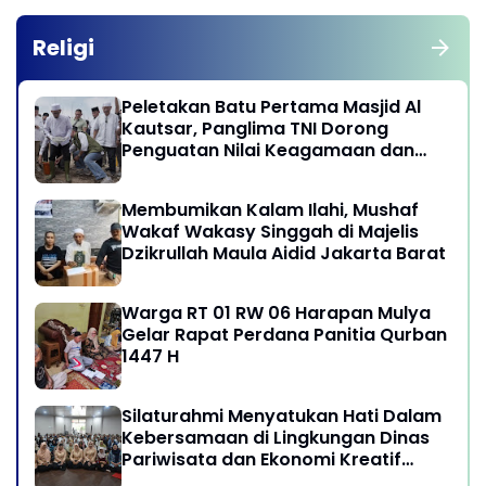
Religi
Peletakan Batu Pertama Masjid Al
Kautsar, Panglima TNI Dorong
Penguatan Nilai Keagamaan dan
Kebersamaan Masyarakat
Membumikan Kalam Ilahi, Mushaf
Wakaf Wakasy Singgah di Majelis
Dzikrullah Maula Aidid Jakarta Barat
Warga RT 01 RW 06 Harapan Mulya
Gelar Rapat Perdana Panitia Qurban
1447 H
Silaturahmi Menyatukan Hati Dalam
Kebersamaan di Lingkungan Dinas
Pariwisata dan Ekonomi Kreatif
Provinsi DKI Jakarta