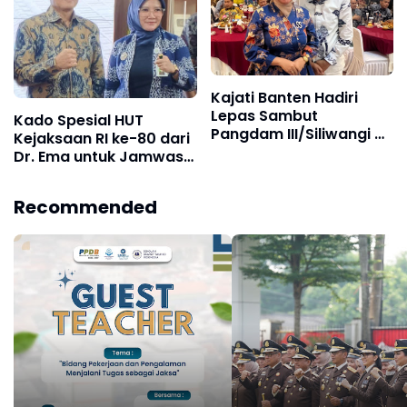
Kajati Banten Hadiri
Lepas Sambut
Kado Spesial HUT
Pangdam III/Siliwangi di
Kejaksaan RI ke-80 dari
Bandung
Dr. Ema untuk Jamwas:
Draf Pedoman Teknis
Pengelolaan Keuangan
Recommended
dan Audit Kejaksaan