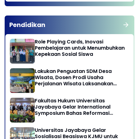
Pendidikan
Role Playing Cards, Inovasi
Pembelajaran untuk Menumbuhkan
Kepekaan Sosial Siswa
Lakukan Penguatan SDM Desa
Wisata, Dosen Prodi Usaha
Perjalanan Wisata Laksanakan
program Pengabdian Kepada
Masyarakat di Desa Wisata
Fakultas Hukum Universitas
Sukamandi Masagi - Kabupaten
Jayabaya Gelar International
Subang, Jawa Barat
Symposium Bahas Reformasi
Undang-Undang Advokat di Era
Globalisasi
Universitas Jayabaya Gelar
Sosialisasi Beasiswa KJMU untuk