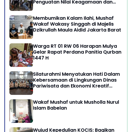
Penguatan Nilai Keagamaan dan
Kebersamaan Masyarakat
Membumikan Kalam Ilahi, Mushaf
Wakaf Wakasy Singgah di Majelis
Dzikrullah Maula Aidid Jakarta Barat
Warga RT 01 RW 06 Harapan Mulya
Gelar Rapat Perdana Panitia Qurban
1447 H
Silaturahmi Menyatukan Hati Dalam
Kebersamaan di Lingkungan Dinas
Pariwisata dan Ekonomi Kreatif
Provinsi DKI Jakarta
Wakaf Mushaf untuk Musholla Nurul
Islam Babelan
Wujud Kepedulian KOCIS: Bagikan