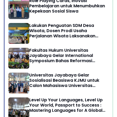
Role Playing Cards, Inovasi
Pembelajaran untuk Menumbuhkan
Kepekaan Sosial Siswa
Lakukan Penguatan SDM Desa
Wisata, Dosen Prodi Usaha
Perjalanan Wisata Laksanakan
program Pengabdian Kepada
Masyarakat di Desa Wisata
Fakultas Hukum Universitas
Sukamandi Masagi - Kabupaten
Jayabaya Gelar International
Subang, Jawa Barat
Symposium Bahas Reformasi
Undang-Undang Advokat di Era
Globalisasi
Universitas Jayabaya Gelar
Sosialisasi Beasiswa KJMU untuk
Calon Mahasiswa Universitas
Jayabaya
Level Up Your Languages, Level Up
Your World, Passport to Success :
Mastering Languages for A Global
Career in Jayabaya University