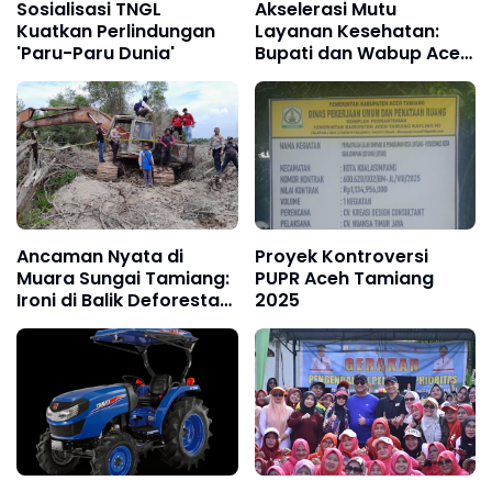
Sosialisasi TNGL
Akselerasi Mutu
Kuatkan Perlindungan
Layanan Kesehatan:
'Paru-Paru Dunia'
Bupati dan Wabup Aceh
Tamiang Bertemu
Dokter dan Nakes
Ancaman Nyata di
Proyek Kontroversi
Muara Sungai Tamiang:
PUPR Aceh Tamiang
Ironi di Balik Deforestasi
2025
Bakau