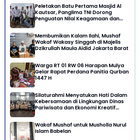
Peletakan Batu Pertama Masjid Al
Kautsar, Panglima TNI Dorong
Penguatan Nilai Keagamaan dan
Kebersamaan Masyarakat
Membumikan Kalam Ilahi, Mushaf
Wakaf Wakasy Singgah di Majelis
Dzikrullah Maula Aidid Jakarta Barat
Warga RT 01 RW 06 Harapan Mulya
Gelar Rapat Perdana Panitia Qurban
1447 H
Silaturahmi Menyatukan Hati Dalam
Kebersamaan di Lingkungan Dinas
Pariwisata dan Ekonomi Kreatif
Provinsi DKI Jakarta
Wakaf Mushaf untuk Musholla Nurul
Islam Babelan