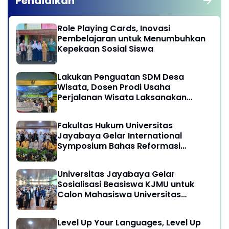
Pendidikan
Role Playing Cards, Inovasi
Pembelajaran untuk Menumbuhkan
Kepekaan Sosial Siswa
Lakukan Penguatan SDM Desa
Wisata, Dosen Prodi Usaha
Perjalanan Wisata Laksanakan
program Pengabdian Kepada
Masyarakat di Desa Wisata
Fakultas Hukum Universitas
Sukamandi Masagi - Kabupaten
Jayabaya Gelar International
Subang, Jawa Barat
Symposium Bahas Reformasi
Undang-Undang Advokat di Era
Globalisasi
Universitas Jayabaya Gelar
Sosialisasi Beasiswa KJMU untuk
Calon Mahasiswa Universitas
Jayabaya
Level Up Your Languages, Level Up