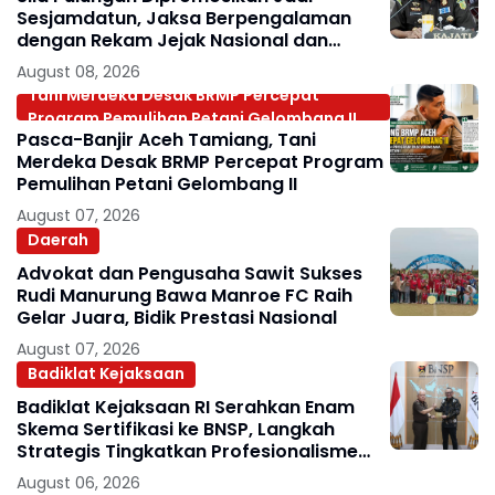
Sesjamdatun, Jaksa Berpengalaman
dengan Rekam Jejak Nasional dan
Internasional
August 08, 2026
Tani Merdeka Desak BRMP Percepat
Program Pemulihan Petani Gelombang II
Pasca-Banjir Aceh Tamiang, Tani
Merdeka Desak BRMP Percepat Program
Pemulihan Petani Gelombang II
August 07, 2026
Daerah
Advokat dan Pengusaha Sawit Sukses
Rudi Manurung Bawa Manroe FC Raih
Gelar Juara, Bidik Prestasi Nasional
August 07, 2026
Badiklat Kejaksaan
Badiklat Kejaksaan RI Serahkan Enam
Skema Sertifikasi ke BNSP, Langkah
Strategis Tingkatkan Profesionalisme
Jaksa
August 06, 2026