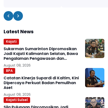
Latest News
Kajati
Sukarman Sumarinton Dipromosikan
Jadi Kajati Kalimantan Selatan, Bawa
Pengalaman Pengawasan dan
Kepemimpinan
August 08, 2026
BPA
Catatan Kinerja Supardi di Kaltim, Kini
Dipercaya Perkuat Badan Pemulihan
Aset
August 08, 2026
Kajati Sulsel
Sila Pulungan Dipromosikan Jadi