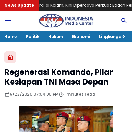
rdi di Kaltim, Kini Dipercaya Perkuat Badan Pemulihan Aset
News Update
Sila
Home
Politik
Hukum
Ekonomi
Lingkungan
Regenerasi Komando, Pilar
Kesiapan TNI Masa Depan
6/23/2025 07:04:00 PM
1 minutes read