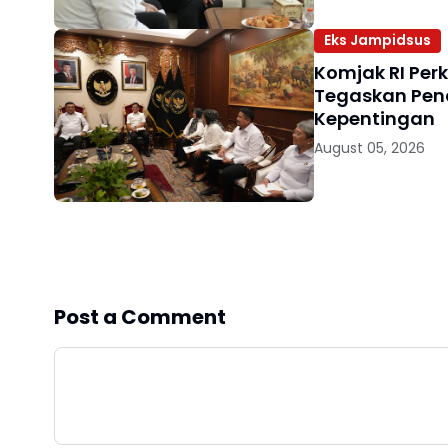
Eks Jampidsus
Komjak RI Per
Tegaskan Pen
Kepentingan
August 05, 2026
Post a Comment