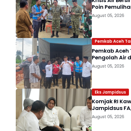
Krisis Air Ber
Poin Pemuliha
August 05, 2026
Pemkab Aceh Tam
Pemkab Aceh 
Pengolah Air 
August 05, 2026
Eks Jampidsus
Komjak RI Kaw
Jampidsus FA,
August 05, 2026