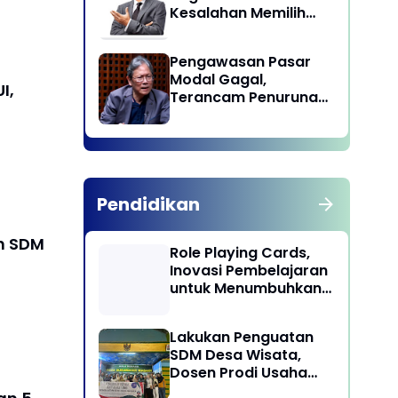
Kesalahan Memilih
Pemimpin
Pengawasan Pasar
Modal Gagal,
I,
Terancam Penurunan
Status oleh MSCI
Pendidikan
an SDM
Role Playing Cards,
Inovasi Pembelajaran
untuk Menumbuhkan
Kepekaan Sosial
Siswa
Lakukan Penguatan
SDM Desa Wisata,
Dosen Prodi Usaha
Perjalanan Wisata