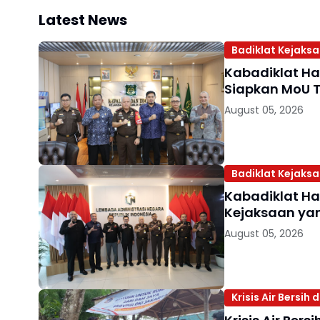
Latest News
Badiklat Kejaks
Kabadiklat Har
Siapkan MoU T
August 05, 2026
Badiklat Kejaks
Kabadiklat Ha
Kejaksaan yan
August 05, 2026
Krisis Air Bersih