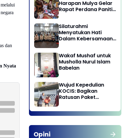
Harapan Mulya Gelar
melalui
Rapat Perdana Panitia
 negara
Qurban 1447 H
Silaturahmi
Menyatukan Hati
Dalam Kebersamaan
di Lingkungan Dinas
as dan
Pariwisata dan
Wakaf Mushaf untuk
Ekonomi Kreatif
Musholla Nurul Islam
Provinsi DKI Jakarta
an Nyata
Babelan
Wujud Kepedulian
KOCIS: Bagikan
Ratusan Paket
Sembako untuk
Anggota dan Kaum
Dhuafa
Opini