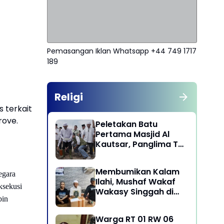
Pemasangan Iklan Whatsapp +44 749 1717
189
Religi
 terkait
rove.
Peletakan Batu
Pertama Masjid Al
Kautsar, Panglima TNI
Dorong Penguatan
Nilai Keagamaan dan
Membumikan Kalam
Kebersamaan
egara
Ilahi, Mushaf Wakaf
Masyarakat
ksekusi
Wakasy Singgah di
bin
Majelis Dzikrullah
Maula Aidid Jakarta
Warga RT 01 RW 06
Barat