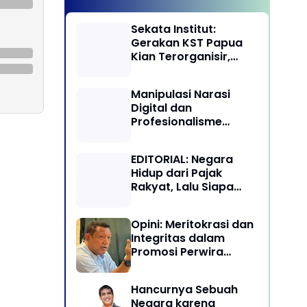
Sekata Institut:
Gerakan KST Papua
Kian Terorganisir,
Ancam Keutuhan NKRI
Manipulasi Narasi
Digital dan
Profesionalisme
Penegakan Hukum:
Melawan Arus Trial by
EDITORIAL: Negara
Social Media di
Hidup dari Pajak
Indonesia
Rakyat, Lalu Siapa
Menikmati Kekayaan
Alam?
Opini: Meritokrasi dan
Integritas dalam
Promosi Perwira
Tinggi TNI-Polri
Hancurnya Sebuah
Negara karena