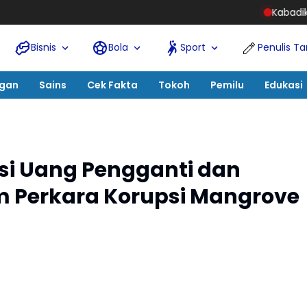
Kabadiklat Harli Siregar Ba
Bisnis
Bola
Sport
Penulis T
ngan
Sains
Cek Fakta
Tokoh
Pemilu
Edukasi
si Uang Pengganti dan
 Perkara Korupsi Mangrove