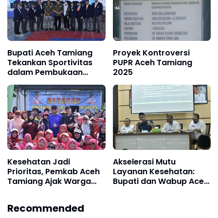
Bupati Aceh Tamiang
Proyek Kontroversi
Tekankan Sportivitas
PUPR Aceh Tamiang
dalam Pembukaan
2025
Kejuaraan Karate Se-
Aceh
Kesehatan Jadi
Akselerasi Mutu
Prioritas, Pemkab Aceh
Layanan Kesehatan:
Tamiang Ajak Warga
Bupati dan Wabup Aceh
Hidup Sehat
Tamiang Bertemu
Dokter dan Nakes
Recommended