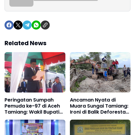
Related News
Peringatan Sumpah
Ancaman Nyata di
Pemuda ke-97 di Aceh
Muara Sungai Tamiang:
Tamiang: Wakil Bupati
Ironi di Balik Deforestasi
Dorong Pemuda
Bakau
Bergerak Hadapi Era
Global