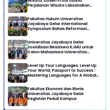
Wisata, Dosen Prodi Usaha
Perjalanan Wisata Laksanakan
program Pengabdian Kepada
Masyarakat di Desa Wisata
Fakultas Hukum Universitas
Sukamandi Masagi - Kabupaten
Jayabaya Gelar International
Subang, Jawa Barat
Symposium Bahas Reformasi
Undang-Undang Advokat di Era
Globalisasi
Universitas Jayabaya Gelar
Sosialisasi Beasiswa KJMU untuk
Calon Mahasiswa Universitas
Jayabaya
Level Up Your Languages, Level Up
Your World, Passport to Success :
Mastering Languages for A Global
Career in Jayabaya University
Fakultas Ekonomi dan Bisnis
Universitas Jayabaya Gelar
Kegiatan Peduli Kampus