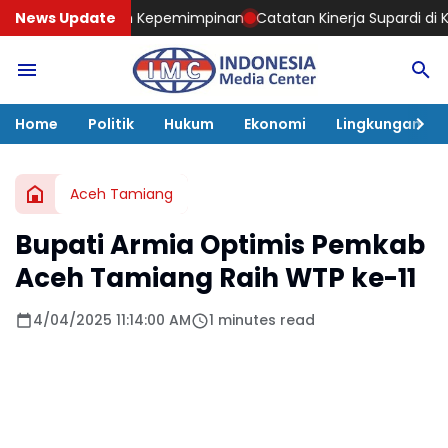
n Kepemimpinan
News Update
Catatan Kinerja Supardi di Kaltim, Kini Diperc
Home
Politik
Hukum
Ekonomi
Lingkungan
Aceh Tamiang
Bupati Armia Optimis Pemkab
Aceh Tamiang Raih WTP ke-11
4/04/2025 11:14:00 AM
1 minutes read