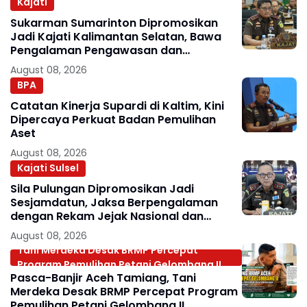
Kajati
Sukarman Sumarinton Dipromosikan
Jadi Kajati Kalimantan Selatan, Bawa
Pengalaman Pengawasan dan
Kepemimpinan
August 08, 2026
BPA
Catatan Kinerja Supardi di Kaltim, Kini
Dipercaya Perkuat Badan Pemulihan
Aset
August 08, 2026
Kajati Sulsel
Sila Pulungan Dipromosikan Jadi
Sesjamdatun, Jaksa Berpengalaman
dengan Rekam Jejak Nasional dan
Internasional
August 08, 2026
Tani Merdeka Desak BRMP Percepat
Program Pemulihan Petani Gelombang II
Pasca-Banjir Aceh Tamiang, Tani
Merdeka Desak BRMP Percepat Program
Pemulihan Petani Gelombang II