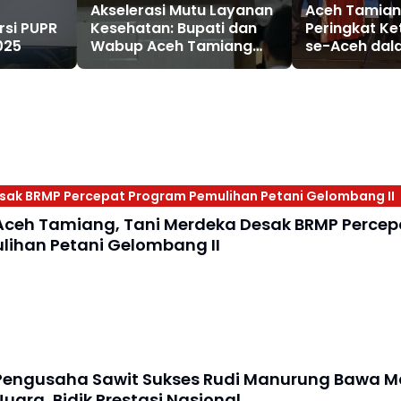
Aceh Tamian
Akselerasi Mutu Layanan
rsi PUPR
Peringkat Ke
Kesehatan: Bupati dan
025
se-Aceh dal
Wabup Aceh Tamiang
Penurunan S
Bertemu Dokter dan
Nakes
sak BRMP Percepat Program Pemulihan Petani Gelombang II
Aceh Tamiang, Tani Merdeka Desak BRMP Percep
ihan Petani Gelombang II
Pengusaha Sawit Sukses Rudi Manurung Bawa M
Juara, Bidik Prestasi Nasional