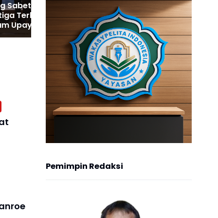
g Sabet
tiga Terbaik
am Upaya
tunting
at
Pemimpin Redaksi
anroe