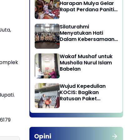
Harapan Mulya Gelar
Rapat Perdana Panitia
Qurban 1447 H
Silaturahmi
Juta,
Menyatukan Hati
Dalam Kebersamaan
di Lingkungan Dinas
Pariwisata dan
Wakaf Mushaf untuk
Ekonomi Kreatif
 Komplek
Musholla Nurul Islam
Provinsi DKI Jakarta
Babelan
Wujud Kepedulian
KOCIS: Bagikan
Bupati.
Ratusan Paket
Sembako untuk
Anggota dan Kaum
Dhuafa
 6179
Opini