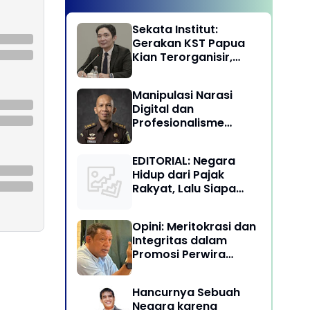
Sekata Institut:
Gerakan KST Papua
Kian Terorganisir,
Ancam Keutuhan NKRI
Manipulasi Narasi
Digital dan
Profesionalisme
Penegakan Hukum:
Melawan Arus Trial by
EDITORIAL: Negara
Social Media di
Hidup dari Pajak
Indonesia
Rakyat, Lalu Siapa
Menikmati Kekayaan
Alam?
Opini: Meritokrasi dan
Integritas dalam
Promosi Perwira
Tinggi TNI-Polri
Hancurnya Sebuah
Negara karena