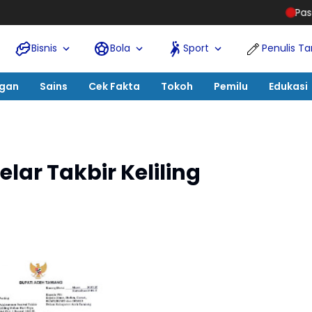
Pasca-Banjir Aceh Tamiang,
Bisnis
Bola
Sport
Penulis T
ngan
Sains
Cek Fakta
Tokoh
Pemilu
Edukasi
ar Takbir Keliling