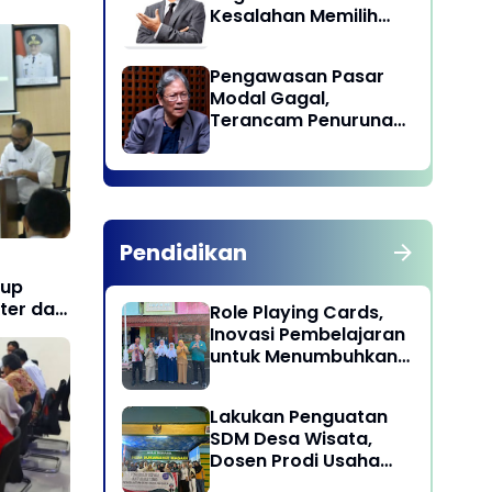
Kesalahan Memilih
Pemimpin
Pengawasan Pasar
Modal Gagal,
Terancam Penurunan
Status oleh MSCI
Pendidikan
bup
ter dan
Role Playing Cards,
Inovasi Pembelajaran
untuk Menumbuhkan
Kepekaan Sosial
Siswa
Lakukan Penguatan
SDM Desa Wisata,
Dosen Prodi Usaha
Perjalanan Wisata