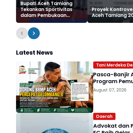
Bupati Aceh Tamiang
Tekankan Sportivitas
Proyek Kontrove
dalam Pembukaan
Aceh Tamiang 2
Kejuaraan Karate Se-
Aceh
Latest News
Tani Merdeka De
Pasca-Banjir 
Program Pemul
August 07, 2026
Daerah
Advokat dan 
FC Raih Gelar 