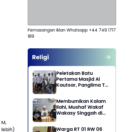
Pemasangan Iklan Whatsapp +44 749 1717
189
Religi
Peletakan Batu
Pertama Masjid Al
Kautsar, Panglima TNI
Dorong Penguatan
Nilai Keagamaan dan
Membumikan Kalam
Kebersamaan
Ilahi, Mushaf Wakaf
Masyarakat
Wakasy Singgah di
Majelis Dzikrullah
 M,
Maula Aidid Jakarta
Warga RT 01 RW 06
lebih)
Barat