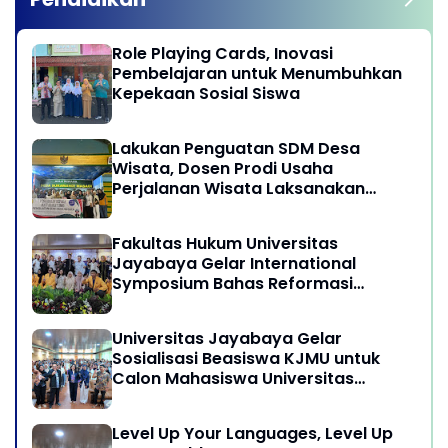
Role Playing Cards, Inovasi
Pembelajaran untuk Menumbuhkan
Kepekaan Sosial Siswa
Lakukan Penguatan SDM Desa
Wisata, Dosen Prodi Usaha
Perjalanan Wisata Laksanakan
program Pengabdian Kepada
Masyarakat di Desa Wisata
Fakultas Hukum Universitas
Sukamandi Masagi - Kabupaten
Jayabaya Gelar International
Subang, Jawa Barat
Symposium Bahas Reformasi
Undang-Undang Advokat di Era
Globalisasi
Universitas Jayabaya Gelar
Sosialisasi Beasiswa KJMU untuk
Calon Mahasiswa Universitas
Jayabaya
Level Up Your Languages, Level Up