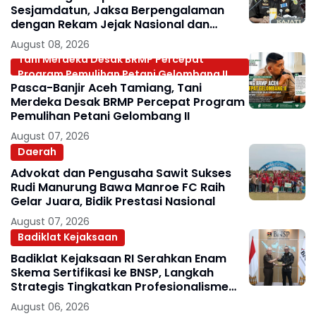
Sesjamdatun, Jaksa Berpengalaman
dengan Rekam Jejak Nasional dan
Internasional
August 08, 2026
Tani Merdeka Desak BRMP Percepat
Program Pemulihan Petani Gelombang II
Pasca-Banjir Aceh Tamiang, Tani
Merdeka Desak BRMP Percepat Program
Pemulihan Petani Gelombang II
August 07, 2026
Daerah
Advokat dan Pengusaha Sawit Sukses
Rudi Manurung Bawa Manroe FC Raih
Gelar Juara, Bidik Prestasi Nasional
August 07, 2026
Badiklat Kejaksaan
Badiklat Kejaksaan RI Serahkan Enam
Skema Sertifikasi ke BNSP, Langkah
Strategis Tingkatkan Profesionalisme
Jaksa
August 06, 2026