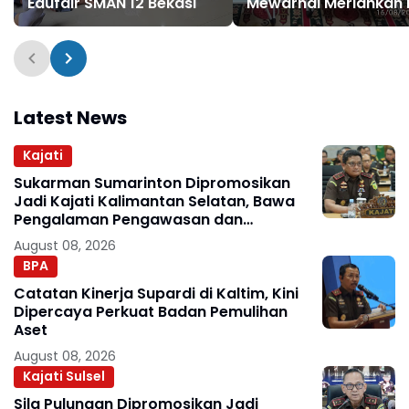
Edufair SMAN 12 Bekasi
Mewarnai Meriahkan
Ke-80 Kemerdekaan 
Latest News
Kajati
Sukarman Sumarinton Dipromosikan
Jadi Kajati Kalimantan Selatan, Bawa
Pengalaman Pengawasan dan
Kepemimpinan
August 08, 2026
BPA
Catatan Kinerja Supardi di Kaltim, Kini
Dipercaya Perkuat Badan Pemulihan
Aset
August 08, 2026
Kajati Sulsel
Sila Pulungan Dipromosikan Jadi