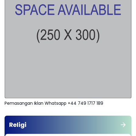
Pemasangan Iklan Whatsapp +44 749 1717 189
Religi