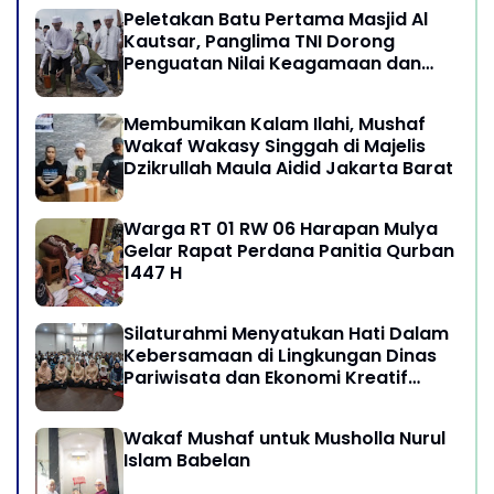
Peletakan Batu Pertama Masjid Al
Kautsar, Panglima TNI Dorong
Penguatan Nilai Keagamaan dan
Kebersamaan Masyarakat
Membumikan Kalam Ilahi, Mushaf
Wakaf Wakasy Singgah di Majelis
Dzikrullah Maula Aidid Jakarta Barat
Warga RT 01 RW 06 Harapan Mulya
Gelar Rapat Perdana Panitia Qurban
1447 H
Silaturahmi Menyatukan Hati Dalam
Kebersamaan di Lingkungan Dinas
Pariwisata dan Ekonomi Kreatif
Provinsi DKI Jakarta
Wakaf Mushaf untuk Musholla Nurul
Islam Babelan