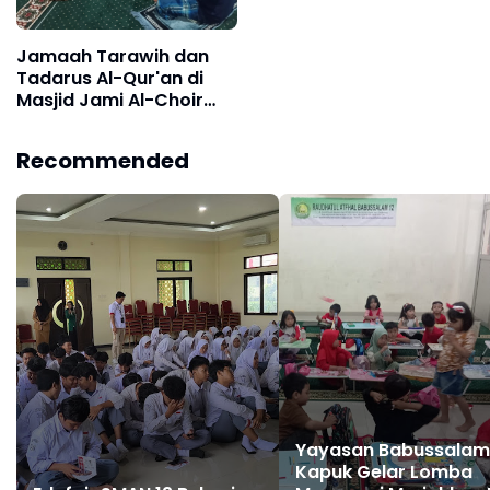
Jamaah Tarawih dan
Tadarus Al-Qur'an di
Masjid Jami Al-Choir
Pangeran Jayakarta
Kota Bekasi Tetap
Recommended
Istiqomah Hingga
Malam Keenam
Yayasan Babussalam
Kapuk Gelar Lomba