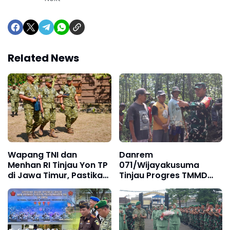
Related News
Wapang TNI dan
Danrem
Menhan RI Tinjau Yon TP
071/Wijayakusuma
di Jawa Timur, Pastikan
Tinjau Progres TMMD
Kesiapan Operasional
Ke-127 di Brebes, Wujud
Satuan
Nyata TNI Hadir untuk
Rakyat