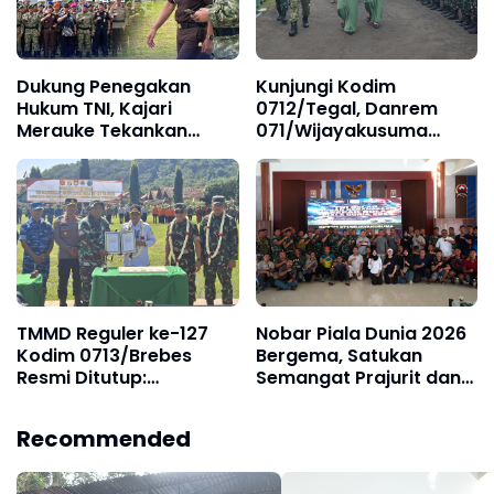
Dukung Penegakan
Kunjungi Kodim
Hukum TNI, Kajari
0712/Tegal, Danrem
Merauke Tekankan
071/Wijayakusuma
Pentingnya Disiplin dan
Tekankan Disiplin,
Integritas
Kesehatan, dan
Keharmonisan Keluarga
TMMD Reguler ke-127
Nobar Piala Dunia 2026
Kodim 0713/Brebes
Bergema, Satukan
Resmi Ditutup:
Semangat Prajurit dan
Menyatukan Langkah,
Masyarakat
Membangun Negeri dari
Recommended
Pelosok Desa Cikuya