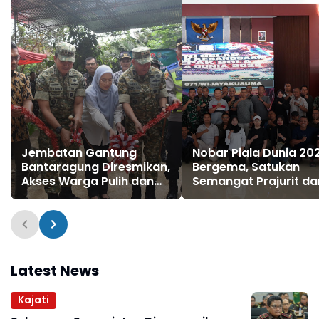
Jembatan Gantung
Nobar Piala Dunia 20
Bantaragung Diresmikan,
Bergema, Satukan
Akses Warga Pulih dan
Semangat Prajurit da
Harapan Baru Tumbuh di
Masyarakat
Pemalang
Latest News
Kajati