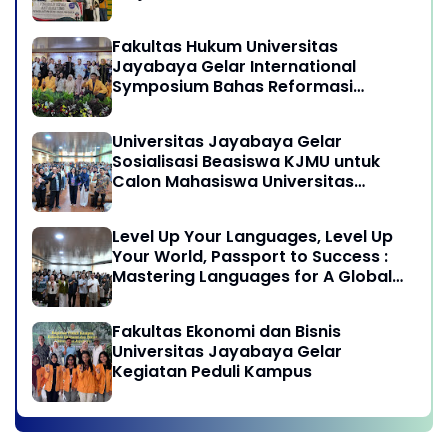
program Pengabdian Kepada
Masyarakat di Desa Wisata
Fakultas Hukum Universitas
Sukamandi Masagi - Kabupaten
Jayabaya Gelar International
Subang, Jawa Barat
Symposium Bahas Reformasi
Undang-Undang Advokat di Era
Globalisasi
Universitas Jayabaya Gelar
Sosialisasi Beasiswa KJMU untuk
Calon Mahasiswa Universitas
Jayabaya
Level Up Your Languages, Level Up
Your World, Passport to Success :
Mastering Languages for A Global
Career in Jayabaya University
Fakultas Ekonomi dan Bisnis
Universitas Jayabaya Gelar
Kegiatan Peduli Kampus