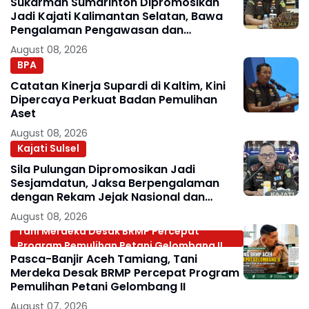
Sukarman Sumarinton Dipromosikan
Jadi Kajati Kalimantan Selatan, Bawa
Pengalaman Pengawasan dan
Kepemimpinan
August 08, 2026
BPA
Catatan Kinerja Supardi di Kaltim, Kini
Dipercaya Perkuat Badan Pemulihan
Aset
August 08, 2026
Kajati Sulsel
Sila Pulungan Dipromosikan Jadi
Sesjamdatun, Jaksa Berpengalaman
dengan Rekam Jejak Nasional dan
Internasional
August 08, 2026
Tani Merdeka Desak BRMP Percepat
Program Pemulihan Petani Gelombang II
Pasca-Banjir Aceh Tamiang, Tani
Merdeka Desak BRMP Percepat Program
Pemulihan Petani Gelombang II
August 07, 2026