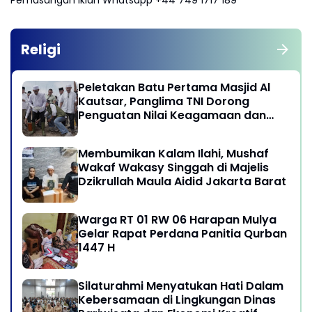
Pemasangan Iklan Whatsapp +44 749 1717 189
Religi
Peletakan Batu Pertama Masjid Al
Kautsar, Panglima TNI Dorong
Penguatan Nilai Keagamaan dan
Kebersamaan Masyarakat
Membumikan Kalam Ilahi, Mushaf
Wakaf Wakasy Singgah di Majelis
Dzikrullah Maula Aidid Jakarta Barat
Warga RT 01 RW 06 Harapan Mulya
Gelar Rapat Perdana Panitia Qurban
1447 H
Silaturahmi Menyatukan Hati Dalam
Kebersamaan di Lingkungan Dinas