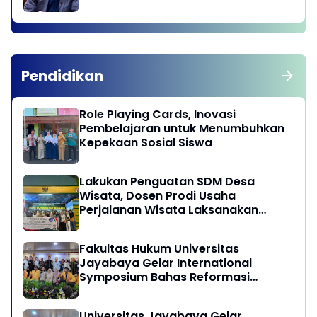
Pendidikan
Role Playing Cards, Inovasi
Pembelajaran untuk Menumbuhkan
Kepekaan Sosial Siswa
Lakukan Penguatan SDM Desa
Wisata, Dosen Prodi Usaha
Perjalanan Wisata Laksanakan
program Pengabdian Kepada
Masyarakat di Desa Wisata
Fakultas Hukum Universitas
Sukamandi Masagi - Kabupaten
Jayabaya Gelar International
Subang, Jawa Barat
Symposium Bahas Reformasi
Undang-Undang Advokat di Era
Globalisasi
Universitas Jayabaya Gelar