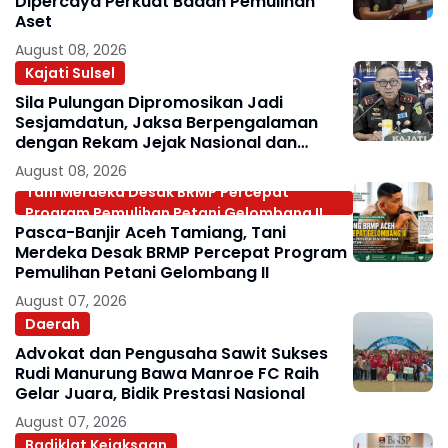
Dipercaya Perkuat Badan Pemulihan
Aset
August 08, 2026
Kajati Sulsel
Sila Pulungan Dipromosikan Jadi
Sesjamdatun, Jaksa Berpengalaman
dengan Rekam Jejak Nasional dan
Internasional
August 08, 2026
Tani Merdeka Desak BRMP Percepat
Program Pemulihan Petani Gelombang II
Pasca-Banjir Aceh Tamiang, Tani
Merdeka Desak BRMP Percepat Program
Pemulihan Petani Gelombang II
August 07, 2026
Daerah
Advokat dan Pengusaha Sawit Sukses
Rudi Manurung Bawa Manroe FC Raih
Gelar Juara, Bidik Prestasi Nasional
August 07, 2026
Badiklat Kejaksaan