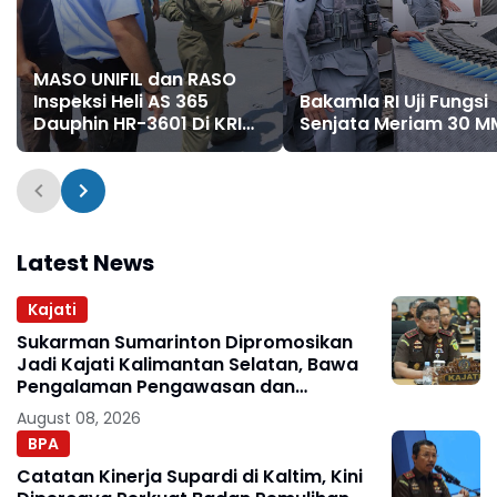
MASO UNIFIL dan RASO
Inspeksi Heli AS 365
Bakamla RI Uji Fungsi
Dauphin HR-3601 Di KRI
Senjata Meriam 30 M
Usman Harun-359
Latest News
Kajati
Sukarman Sumarinton Dipromosikan
Jadi Kajati Kalimantan Selatan, Bawa
Pengalaman Pengawasan dan
Kepemimpinan
August 08, 2026
BPA
Catatan Kinerja Supardi di Kaltim, Kini