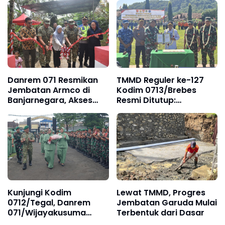
Danrem 071 Resmikan
TMMD Reguler ke-127
Jembatan Armco di
Kodim 0713/Brebes
Banjarnegara, Akses
Resmi Ditutup:
Warga Kembali Normal
Menyatukan Langkah,
Membangun Negeri dari
Pelosok Desa Cikuya
Kunjungi Kodim
Lewat TMMD, Progres
0712/Tegal, Danrem
Jembatan Garuda Mulai
071/Wijayakusuma
Terbentuk dari Dasar
Tekankan Disiplin,