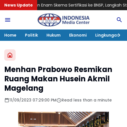
Enam Skema Sertifikasi ke BNSP, Langkah Strategis Tingkatkan Pr
News Update
Home
Politik
Hukum
Ekonomi
Lingkungan
Menhan Prabowo Resmikan
Ruang Makan Husein Akmil
Magelang
11/09/2023 07:29:00 PM
Read less than a minute