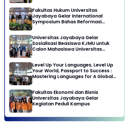
program Pengabdian Kepada
Masyarakat di Desa Wisata
Fakultas Hukum Universitas
Sukamandi Masagi - Kabupaten
Jayabaya Gelar International
Subang, Jawa Barat
Symposium Bahas Reformasi
Undang-Undang Advokat di Era
Globalisasi
Universitas Jayabaya Gelar
Sosialisasi Beasiswa KJMU untuk
Calon Mahasiswa Universitas
Jayabaya
Level Up Your Languages, Level Up
Your World, Passport to Success :
Mastering Languages for A Global
Career in Jayabaya University
Fakultas Ekonomi dan Bisnis
Universitas Jayabaya Gelar
Kegiatan Peduli Kampus