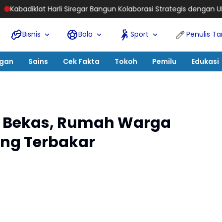
gar Bangun Kolaborasi Strategis dengan UI, Siapkan MoU Tridharma
Bisnis
Bola
Sport
Penulis T
ngan
Sains
Cek Fakta
Tokoh
Pemilu
Edukasi
 Bekas, Rumah Warga
ng Terbakar