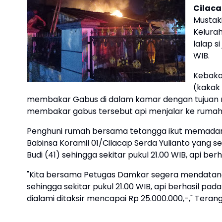
Cilaca
Mustaki
Kelura
lalap s
WIB.
Kebaka
(kakak 
membakar Gabus di dalam kamar dengan tujuan 
membakar gabus tersebut api menjalar ke rumah 
Penghuni rumah bersama tetangga ikut memadam
Babinsa Koramil 01/Cilacap Serda Yulianto yang 
Budi (41) sehingga sekitar pukul 21.00 WIB, api be
"Kita bersama Petugas Damkar segera mendatang
sehingga sekitar pukul 21.00 WIB, api berhasil pa
dialami ditaksir mencapai Rp 25.000.000,-," Teran