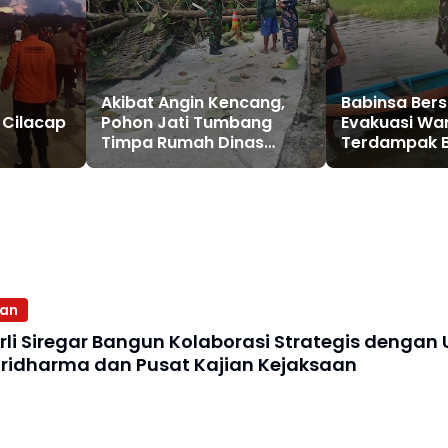
Akibat Angin Kencang,
Babinsa Ber
 Cilacap
Pohon Jati Tumbang
Evakuasi Wa
Timpa Rumah Dinas
Terdampak Ba
Pensiunan TNI AD
Dusun Pejate
aan
li Siregar Bangun Kolaborasi Strategis dengan U
ridharma dan Pusat Kajian Kejaksaan