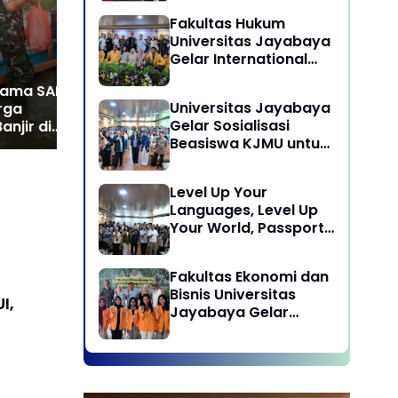
13 Majenang Tinjau Lokasi
Ditemuk
Laksanakan program
Kejadian
Meningg
Fakultas Hukum
Pengabdian Kepada
Universitas Jayabaya
Masyarakat di Desa
Gelar International
Wisata Sukamandi
Symposium Bahas
Masagi - Kabupaten
sama SAR
Reformasi Undang-
Subang, Jawa Barat
Universitas Jayabaya
rga
Undang Advokat di
Gelar Sosialisasi
njir di
Era Globalisasi
Beasiswa KJMU untuk
n Desa Jetis
Calon Mahasiswa
Universitas Jayabaya
Level Up Your
Languages, Level Up
Your World, Passport
to Success : Mastering
Languages for A
Fakultas Ekonomi dan
Global Career in
Bisnis Universitas
Jayabaya University
I,
Jayabaya Gelar
Kegiatan Peduli
Kampus