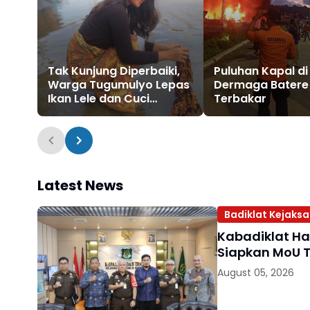
Tak Kunjung Diperbaiki,
Puluhan Kapal di
Warga Tugumulyo Lepas
Dermaga Batere
Ikan Lele dan Cuci
Terbakar
Pakaian di Genangan Air
Latest News
Badiklat Kejaks
Kabadiklat Har
Siapkan MoU T
August 05, 2026