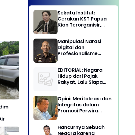
Sekata Institut:
Gerakan KST Papua
Kian Terorganisir,
Ancam Keutuhan NKRI
Manipulasi Narasi
Digital dan
Profesionalisme
Penegakan Hukum:
Melawan Arus Trial by
EDITORIAL: Negara
Social Media di
Hidup dari Pajak
Indonesia
Rakyat, Lalu Siapa
Menikmati Kekayaan
Alam?
Opini: Meritokrasi dan
Integritas dalam
odim
Promosi Perwira
Tinggi TNI-Polri
ir
Hancurnya Sebuah
Negara karena