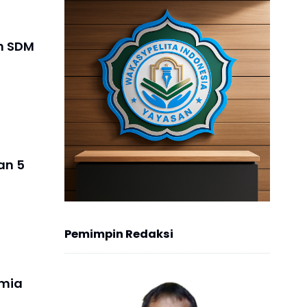
an SDM
an 5
Pemimpin Redaksi
imia