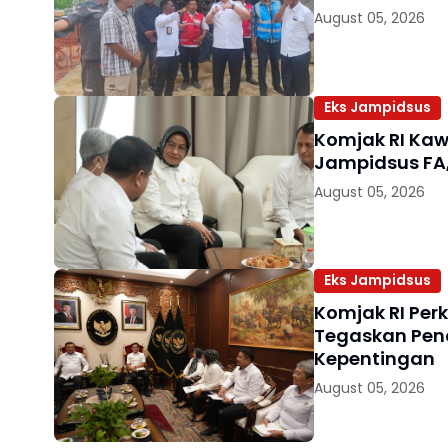
August 05, 2026
Eks Jampidsus
Komjak RI Kaw
Jampidsus FA,
August 05, 2026
Eks Jampidsus
Komjak RI Per
Tegaskan Pen
Kepentingan
August 05, 2026