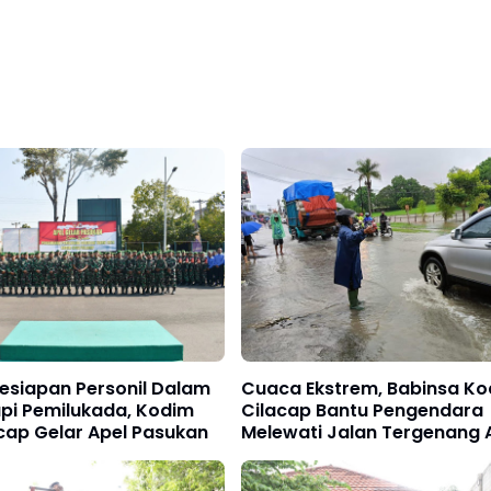
Kesiapan Personil Dalam
Cuaca Ekstrem, Babinsa K
i Pemilukada, Kodim
Cilacap Bantu Pengendara
cap Gelar Apel Pasukan
Melewati Jalan Tergenang A