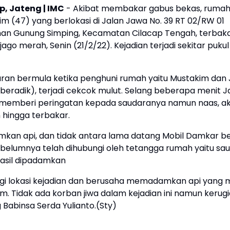
p, Jateng | IMC
- Akibat membakar gabus bekas, rumah 
m (47) yang berlokasi di Jalan Jawa No. 39 RT 02/RW 01
han Gunung Simping, Kecamatan Cilacap Tengah, terbaka
i jago merah, Senin (21/2/22). Kejadian terjadi sekitar pukul
ran bermula ketika penghuni rumah yaitu Mustakim dan 
beradik), terjadi cekcok mulut. Selang beberapa menit J
memberi peringatan kepada saudaranya namun naas, ak
hingga terbakar.
kan api, dan tidak antara lama datang Mobil Damkar 
sebelumnya telah dihubungi oleh tetangga rumah yaitu sa
rhasil dipadamkan
i lokasi kejadian dan berusaha memadamkan api yang m
dam. Tidak ada korban jiwa dalam kejadian ini namun kerug
g Babinsa Serda Yulianto.(Sty)