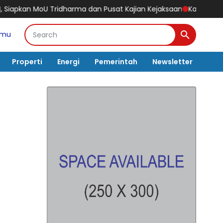
 dan Pusat Kajian Kejaksaan
Kabadiklat Harli Siregar Bangun Si
amu
Properti
Energi
Pemerintah
Newsletter