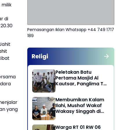
milik
r di
 20.30
Pemasangan Iklan Whatsapp +44 749 1717
189
Jahit
ahit
Religi
ibat
Peletakan Batu
bersama
Pertama Masjid Al
Kautsar, Panglima TNI
udara
Dorong Penguatan
Nilai Keagamaan dan
Membumikan Kalam
Kebersamaan
enjalar
Ilahi, Mushaf Wakaf
Masyarakat
ian yang
Wakasy Singgah di
Majelis Dzikrullah
Maula Aidid Jakarta
Warga RT 01 RW 06
Barat