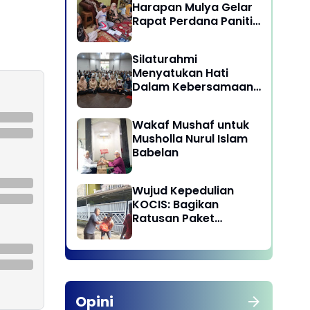
Harapan Mulya Gelar
Rapat Perdana Panitia
Qurban 1447 H
Silaturahmi
Menyatukan Hati
Dalam Kebersamaan
di Lingkungan Dinas
Pariwisata dan
Wakaf Mushaf untuk
Ekonomi Kreatif
Musholla Nurul Islam
Provinsi DKI Jakarta
Babelan
Wujud Kepedulian
KOCIS: Bagikan
Ratusan Paket
Sembako untuk
Anggota dan Kaum
Dhuafa
Opini