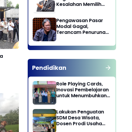
Kesalahan Memilih
Pemimpin
Pengawasan Pasar
Modal Gagal,
Terancam Penurunan
Status oleh MSCI
ta
Pendidikan
Role Playing Cards,
Inovasi Pembelajaran
untuk Menumbuhkan
Kepekaan Sosial
Siswa
Lakukan Penguatan
SDM Desa Wisata,
Bangunan Tebing
Bocah Hi
Dosen Prodi Usaha
Ambruk, Babinsa Koramil
Arus di 
Perjalanan Wisata