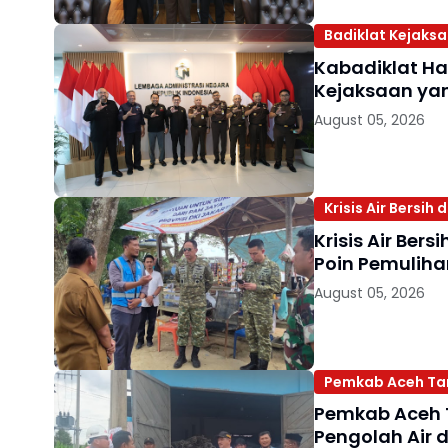
Badiklat Kejaks
Kabadiklat Ha
Kejaksaan yan
August 05, 2026
Krisis Air Bersih
Krisis Air Ber
Poin Pemuliha
August 05, 2026
Pemkab Aceh Tam
Pemkab Aceh 
Pengolah Air 