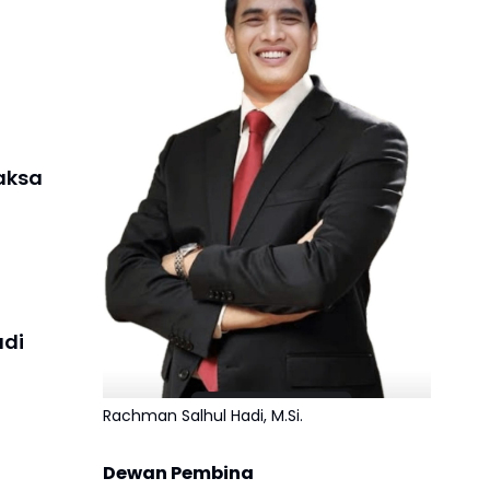
aksa
adi
Rachman Salhul Hadi, M.Si.
Dewan Pembina