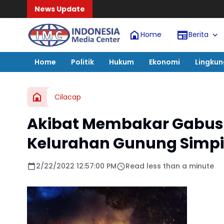
News Update
Kabadiklat Harli Sire
Home
Berita
Home
Politik
Hukum
Ekonomi
Lingku
Cilacap
Akibat Membakar Gabus
Kelurahan Gunung Simpi
2/22/2022 12:57:00 PM
Read less than a minute