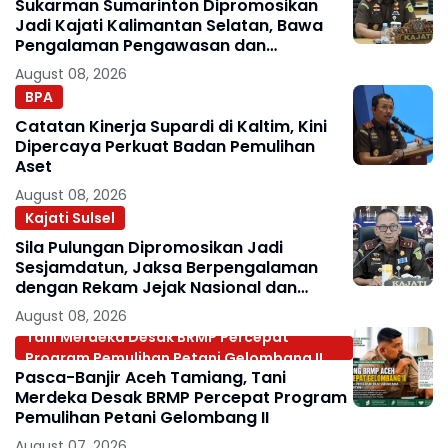
Sukarman Sumarinton Dipromosikan
Jadi Kajati Kalimantan Selatan, Bawa
Pengalaman Pengawasan dan
Kepemimpinan
August 08, 2026
BPA
Catatan Kinerja Supardi di Kaltim, Kini
Dipercaya Perkuat Badan Pemulihan
Aset
August 08, 2026
Kajati Sulsel
Sila Pulungan Dipromosikan Jadi
Sesjamdatun, Jaksa Berpengalaman
dengan Rekam Jejak Nasional dan
Internasional
August 08, 2026
Tani Merdeka Desak BRMP Percepat
Program Pemulihan Petani Gelombang II
Pasca-Banjir Aceh Tamiang, Tani
Merdeka Desak BRMP Percepat Program
Pemulihan Petani Gelombang II
August 07, 2026