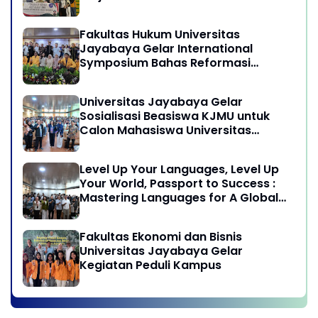
program Pengabdian Kepada
Masyarakat di Desa Wisata
Fakultas Hukum Universitas
Sukamandi Masagi - Kabupaten
Jayabaya Gelar International
Subang, Jawa Barat
Symposium Bahas Reformasi
Undang-Undang Advokat di Era
Globalisasi
Universitas Jayabaya Gelar
Sosialisasi Beasiswa KJMU untuk
Calon Mahasiswa Universitas
Jayabaya
Level Up Your Languages, Level Up
Your World, Passport to Success :
Mastering Languages for A Global
Career in Jayabaya University
Fakultas Ekonomi dan Bisnis
Universitas Jayabaya Gelar
Kegiatan Peduli Kampus