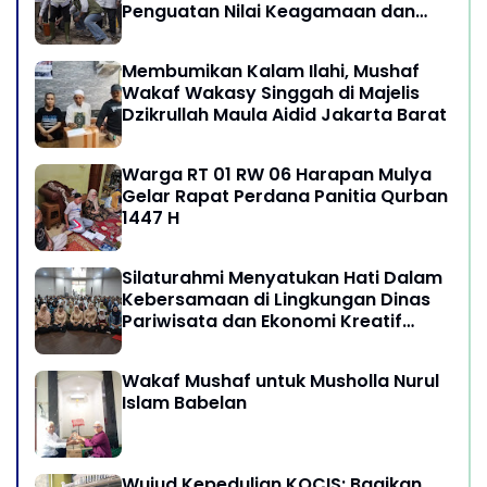
Penguatan Nilai Keagamaan dan
Kebersamaan Masyarakat
Membumikan Kalam Ilahi, Mushaf
Wakaf Wakasy Singgah di Majelis
Dzikrullah Maula Aidid Jakarta Barat
Warga RT 01 RW 06 Harapan Mulya
Gelar Rapat Perdana Panitia Qurban
1447 H
Silaturahmi Menyatukan Hati Dalam
Kebersamaan di Lingkungan Dinas
Pariwisata dan Ekonomi Kreatif
Provinsi DKI Jakarta
Wakaf Mushaf untuk Musholla Nurul
Islam Babelan
Wujud Kepedulian KOCIS: Bagikan