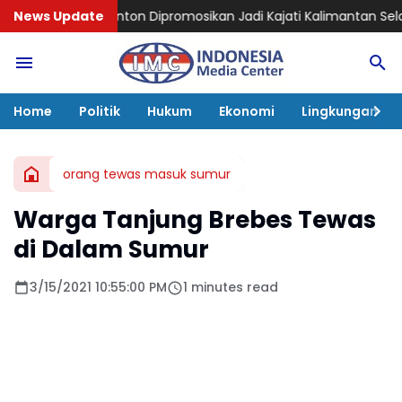
ton Dipromosikan Jadi Kajati Kalimantan Selatan, Bawa Peng
News Update
Home
Politik
Hukum
Ekonomi
Lingkungan
orang tewas masuk sumur
Warga Tanjung Brebes Tewas
di Dalam Sumur
3/15/2021 10:55:00 PM
1 minutes read