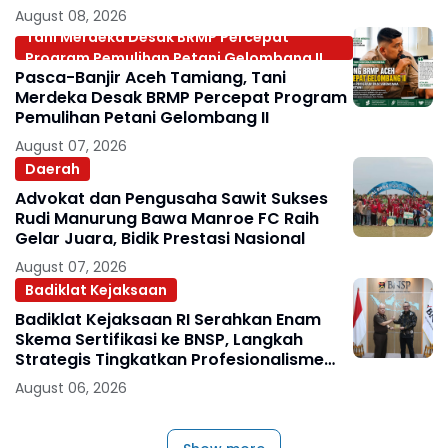
Internasional
August 08, 2026
Tani Merdeka Desak BRMP Percepat
Program Pemulihan Petani Gelombang II
Pasca-Banjir Aceh Tamiang, Tani
Merdeka Desak BRMP Percepat Program
Pemulihan Petani Gelombang II
August 07, 2026
Daerah
Advokat dan Pengusaha Sawit Sukses
Rudi Manurung Bawa Manroe FC Raih
Gelar Juara, Bidik Prestasi Nasional
August 07, 2026
Badiklat Kejaksaan
Badiklat Kejaksaan RI Serahkan Enam
Skema Sertifikasi ke BNSP, Langkah
Strategis Tingkatkan Profesionalisme
Jaksa
August 06, 2026