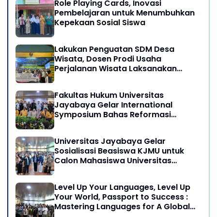
Role Playing Cards, Inovasi
Pembelajaran untuk Menumbuhkan
Kepekaan Sosial Siswa
Lakukan Penguatan SDM Desa
Wisata, Dosen Prodi Usaha
Perjalanan Wisata Laksanakan
program Pengabdian Kepada
Masyarakat di Desa Wisata
Fakultas Hukum Universitas
Sukamandi Masagi - Kabupaten
Jayabaya Gelar International
Subang, Jawa Barat
Symposium Bahas Reformasi
Undang-Undang Advokat di Era
Globalisasi
Universitas Jayabaya Gelar
Sosialisasi Beasiswa KJMU untuk
Calon Mahasiswa Universitas
Jayabaya
Level Up Your Languages, Level Up
Your World, Passport to Success :
Mastering Languages for A Global
Career in Jayabaya University