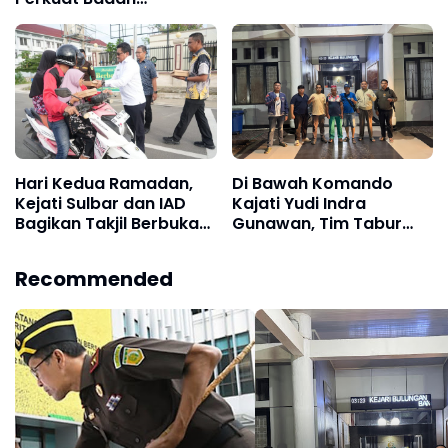
Justice
Pemulihan Aset
Hari Kedua Ramadan,
Di Bawah Komando
Kejati Sulbar dan IAD
Kajati Yudi Indra
Bagikan Takjil Berbuka
Gunawan, Tim Tabur
Puasa untuk
Kejati Kaltara Tangkap
Masyarakat
Buronan Perkara
Recommended
Kehutanan