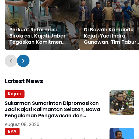
Perkuat Reformasi
Di Bawah Komando
Birokrasi, Kajati Jabar
Kajati Yudi Indra
Tegaskan Komitmen
Gunawan, Tim Tabur
WBK dan WBBM
Kejati Kaltara Tangk
Buronan Perkara
Kehutanan
Latest News
Kajati
Sukarman Sumarinton Dipromosikan
Jadi Kajati Kalimantan Selatan, Bawa
Pengalaman Pengawasan dan
Kepemimpinan
August 08, 2026
BPA