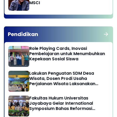
MSCI
Pendidikan
Role Playing Cards, Inovasi
Pembelajaran untuk Menumbuhkan
Kepekaan Sosial Siswa
Lakukan Penguatan SDM Desa
Wisata, Dosen Prodi Usaha
Perjalanan Wisata Laksanakan
program Pengabdian Kepada
Masyarakat di Desa Wisata
Fakultas Hukum Universitas
Sukamandi Masagi - Kabupaten
Jayabaya Gelar International
Subang, Jawa Barat
Symposium Bahas Reformasi
Undang-Undang Advokat di Era