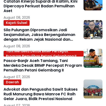
Catatan Kinerja Supardi di Kaltim, Kini
Dipercaya Perkuat Badan Pemulihan
Aset
August 08, 2026
Kajati Sulsel
Sila Pulungan Dipromosikan Jadi
Sesjamdatun, Jaksa Berpengalaman
dengan Rekam Jejak Nasional dan
Internasional
August 08, 2026
Tani Merdeka Desak BRMP Percepat
Program Pemulihan Petani Gelombang II
Pasca-Banjir Aceh Tamiang, Tani
Merdeka Desak BRMP Percepat Program
Pemulihan Petani Gelombang II
August 07, 2026
Daerah
Advokat dan Pengusaha Sawit Sukses
Rudi Manurung Bawa Manroe FC Raih
Gelar Juara, Bidik Prestasi Nasional
August 07, 2026