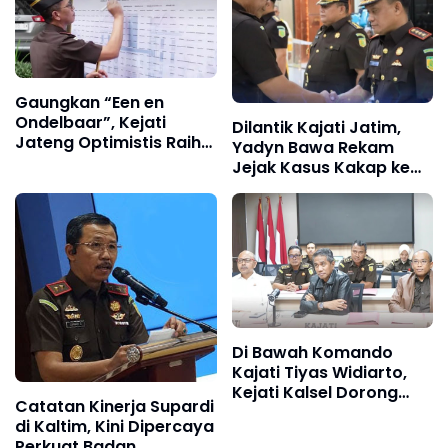
Gaungkan “Een en
Ondelbaar”, Kejati
Dilantik Kajati Jatim,
Jateng Optimistis Raih
Yadyn Bawa Rekam
WBBM
Jejak Kasus Kakap ke
Kursi Kajari Jember
Di Bawah Komando
Kajati Tiyas Widiarto,
Kejati Kalsel Dorong
Catatan Kinerja Supardi
Penyelesaian Perkara
di Kaltim, Kini Dipercaya
Melalui Restorative
Perkuat Badan