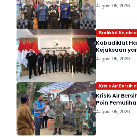
August 05, 2026
Badiklat Kejaks
Kabadiklat Ha
Kejaksaan yan
August 05, 2026
Krisis Air Bersih
Krisis Air Ber
Poin Pemuliha
August 05, 2026