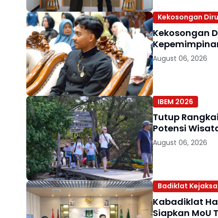
Kekosongan Diru
Kekosongan D
Kepemimpinan 
August 06, 2026
IBEM 2026
Tutup Rangkai
Potensi Wisat
August 06, 2026
Badiklat Kejaks
Kabadiklat Har
Siapkan MoU T