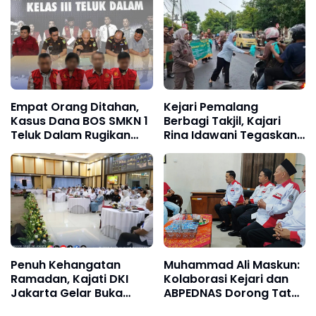
Kabupaten Bogor
dengan UPP Kelas III
Agats
Empat Orang Ditahan,
Kejari Pemalang
Kasus Dana BOS SMKN 1
Berbagi Takjil, Kajari
Teluk Dalam Rugikan
Rina Idawani Tegaskan
Negara Miliaran
Kepedulian Sosial
Penuh Kehangatan
Muhammad Ali Maskun:
Ramadan, Kajati DKI
Kolaborasi Kejari dan
Jakarta Gelar Buka
ABPEDNAS Dorong Tata
Puasa Bersama dan
Kelola Desa yang