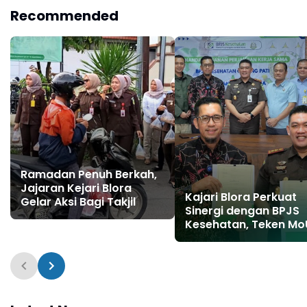
Siraman Rohani
Transparan
Recommended
Ramadan Penuh Berkah,
Jajaran Kejari Blora
Kajari Blora Perkuat
Gelar Aksi Bagi Takjil
Sinergi dengan BPJS
Kesehatan, Teken Mo
Bidang Datun