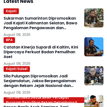
Latest News
Kajati
Sukarman Sumarinton Dipromosikan
Jadi Kajati Kalimantan Selatan, Bawa
Pengalaman Pengawasan dan
Kepemimpinan
August 08, 2026
BPA
Catatan Kinerja Supardi di Kaltim, Kini
Dipercaya Perkuat Badan Pemulihan
Aset
August 08, 2026
Kajati Sulsel
Sila Pulungan Dipromosikan Jadi
Sesjamdatun, Jaksa Berpengalaman
dengan Rekam Jejak Nasional dan
Internasional
August 08, 2026
Tani Merdeka Desak BRMP Percepat
Program Pemulihan Petani Gelombang II