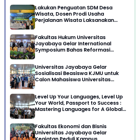
Lakukan Penguatan SDM Desa
Wisata, Dosen Prodi Usaha
Perjalanan Wisata Laksanakan
program Pengabdian Kepada
Masyarakat di Desa Wisata
Fakultas Hukum Universitas
Sukamandi Masagi - Kabupaten
Jayabaya Gelar International
Subang, Jawa Barat
Symposium Bahas Reformasi
Undang-Undang Advokat di Era
Globalisasi
Universitas Jayabaya Gelar
Sosialisasi Beasiswa KJMU untuk
Calon Mahasiswa Universitas
Jayabaya
Level Up Your Languages, Level Up
Your World, Passport to Success :
Mastering Languages for A Global
Career in Jayabaya University
Fakultas Ekonomi dan Bisnis
Universitas Jayabaya Gelar
Kegiatan Peduli Kampus