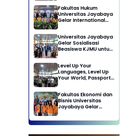
Laksanakan program
Fakultas Hukum
Pengabdian Kepada
Universitas Jayabaya
Masyarakat di Desa
Gelar International
Wisata Sukamandi
Symposium Bahas
Masagi - Kabupaten
Reformasi Undang-
Subang, Jawa Barat
Universitas Jayabaya
Undang Advokat di
Gelar Sosialisasi
Era Globalisasi
Beasiswa KJMU untuk
Calon Mahasiswa
Universitas Jayabaya
Level Up Your
Languages, Level Up
Your World, Passport
to Success : Mastering
Languages for A
Fakultas Ekonomi dan
Global Career in
Bisnis Universitas
Jayabaya University
Jayabaya Gelar
Kegiatan Peduli
Kampus