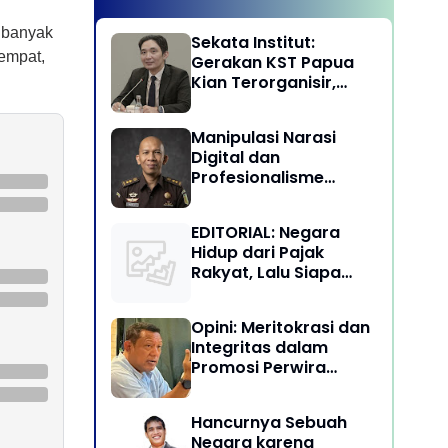
 banyak
Sekata Institut:
tempat,
Gerakan KST Papua
Kian Terorganisir,
Ancam Keutuhan NKRI
Manipulasi Narasi
Digital dan
Profesionalisme
Penegakan Hukum:
Melawan Arus Trial by
EDITORIAL: Negara
Social Media di
Hidup dari Pajak
Indonesia
Rakyat, Lalu Siapa
Menikmati Kekayaan
Alam?
Opini: Meritokrasi dan
Integritas dalam
Promosi Perwira
Tinggi TNI-Polri
Hancurnya Sebuah
Negara karena