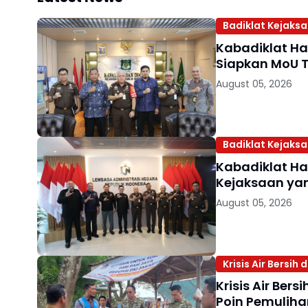
Badiklat Kejaks
Kabadiklat Har
Siapkan MoU T
August 05, 2026
Badiklat Kejaks
Kabadiklat Ha
Kejaksaan yan
August 05, 2026
Krisis Air Bersih
Krisis Air Ber
Poin Pemuliha