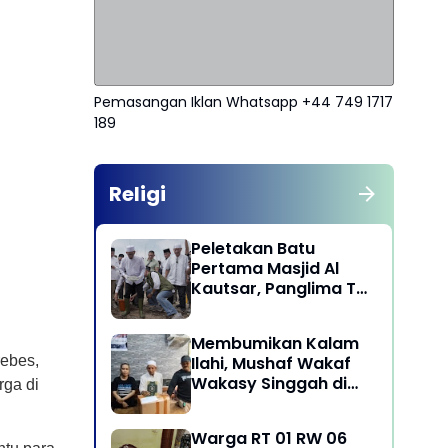
Pemasangan Iklan Whatsapp +44 749 1717
189
Religi
Peletakan Batu
Pertama Masjid Al
Kautsar, Panglima TNI
Dorong Penguatan
Nilai Keagamaan dan
Membumikan Kalam
Kebersamaan
Ilahi, Mushaf Wakaf
ebes,
Masyarakat
Wakasy Singgah di
rga di
Majelis Dzikrullah
Maula Aidid Jakarta
Warga RT 01 RW 06
Barat