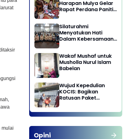
ntu para
Harapan Mulya Gelar
arurat
Rapat Perdana Panitia
Qurban 1447 H
Silaturahmi
Menyatukan Hati
Dalam Kebersamaan
di Lingkungan Dinas
itaksir
Pariwisata dan
Wakaf Mushaf untuk
Ekonomi Kreatif
Musholla Nurul Islam
Provinsi DKI Jakarta
Babelan
ngungsi
Wujud Kepedulian
KOCIS: Bagikan
Ratusan Paket
mah,
Sembako untuk
bawa
Anggota dan Kaum
Dhuafa
 mulai
Opini