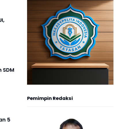
I,
an SDM
Pemimpin Redaksi
an 5