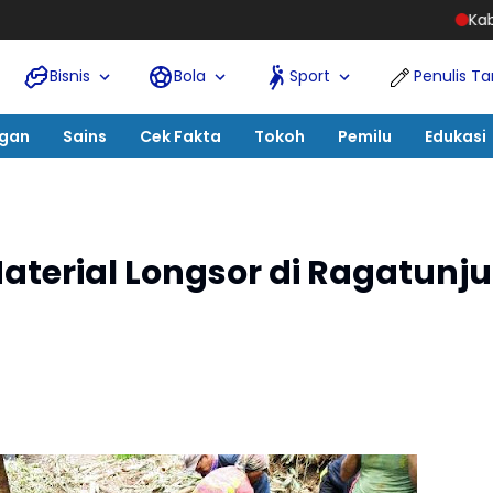
Kabadiklat Harli Siregar 
Bisnis
Bola
Sport
Penulis T
ngan
Sains
Cek Fakta
Tokoh
Pemilu
Edukasi
aterial Longsor di Ragatunj