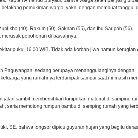
es, Kapten Arhanud Suryadi, bahwa warga setempat yang diba
 belakang pemukiman warga, yakni dengan membuat tanggul d
plikha (40), Rakum (50), Saknan (55), dan Ibu Saripah (56).
ga merusak pepohonan di bawahnya.
kitar pukul 16.00 WIB. Tidak ada korban jiwa namun kerugian d
atan Paguyangan, sedang berupaya menanggulanginya dengan
 keluarga yang rumahnya terdampak sampai saat ini masih me
 jalan sambil membersihkan tumpukan material di samping ru
ah, serta memotong rumpun bambu di samping rumah yang ter
i, SE, bahwa longsor dipicu guyuran hujan yang begitu deras