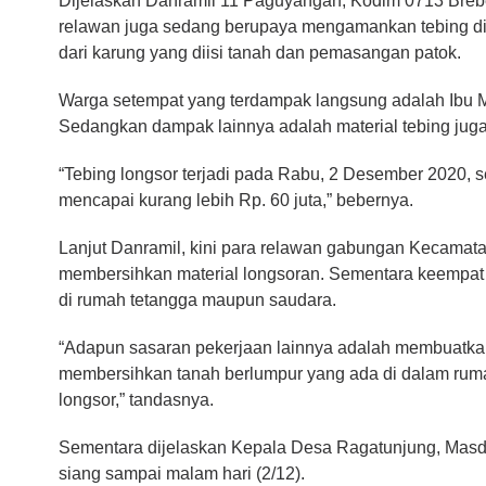
Dijelaskan Danramil 11 Paguyangan, Kodim 0713 Breb
relawan juga sedang berupaya mengamankan tebing di
dari karung yang diisi tanah dan pemasangan patok.
Warga setempat yang terdampak langsung adalah Ibu Mu
Sedangkan dampak lainnya adalah material tebing ju
“Tebing longsor terjadi pada Rabu, 2 Desember 2020, se
mencapai kurang lebih Rp. 60 juta,” bebernya.
Lanjut Danramil, kini para relawan gabungan Kecam
membersihkan material longsoran. Sementara keempat
di rumah tetangga maupun saudara.
“Adapun sasaran pekerjaan lainnya adalah membuatkan
membersihkan tanah berlumpur yang ada di dalam rum
longsor,” tandasnya.
Sementara dijelaskan Kepala Desa Ragatunjung, Masduk
siang sampai malam hari (2/12).