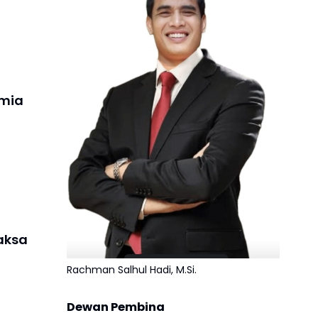
imia
aksa
Rachman Salhul Hadi, M.Si.
Dewan Pembina