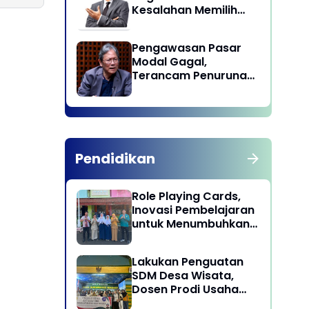
Kesalahan Memilih
Pemimpin
Pengawasan Pasar
Modal Gagal,
Terancam Penurunan
Status oleh MSCI
Pendidikan
Role Playing Cards,
Inovasi Pembelajaran
untuk Menumbuhkan
Kepekaan Sosial
Siswa
Lakukan Penguatan
SDM Desa Wisata,
Dosen Prodi Usaha
Perjalanan Wisata