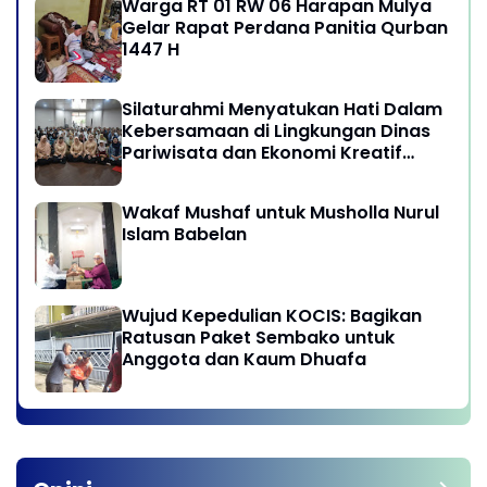
Warga RT 01 RW 06 Harapan Mulya
Gelar Rapat Perdana Panitia Qurban
1447 H
Silaturahmi Menyatukan Hati Dalam
Kebersamaan di Lingkungan Dinas
Pariwisata dan Ekonomi Kreatif
Provinsi DKI Jakarta
Wakaf Mushaf untuk Musholla Nurul
Islam Babelan
Wujud Kepedulian KOCIS: Bagikan
Ratusan Paket Sembako untuk
Anggota dan Kaum Dhuafa