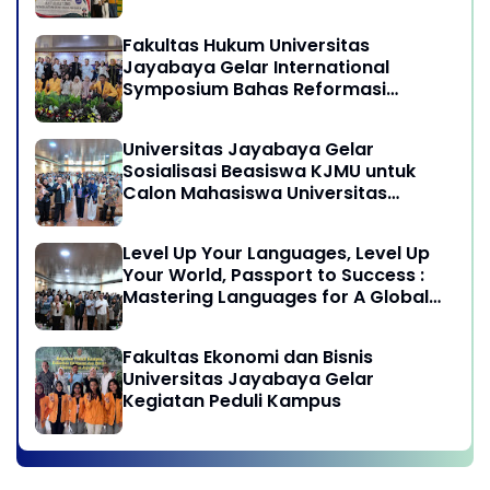
program Pengabdian Kepada
Masyarakat di Desa Wisata
Fakultas Hukum Universitas
Sukamandi Masagi - Kabupaten
Jayabaya Gelar International
Subang, Jawa Barat
Symposium Bahas Reformasi
Undang-Undang Advokat di Era
Globalisasi
Universitas Jayabaya Gelar
Sosialisasi Beasiswa KJMU untuk
Calon Mahasiswa Universitas
Jayabaya
Level Up Your Languages, Level Up
Your World, Passport to Success :
Mastering Languages for A Global
Career in Jayabaya University
Fakultas Ekonomi dan Bisnis
Universitas Jayabaya Gelar
Kegiatan Peduli Kampus