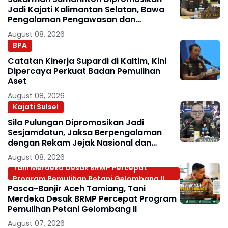
Jadi Kajati Kalimantan Selatan, Bawa
Pengalaman Pengawasan dan
Kepemimpinan
August 08, 2026
BPA
Catatan Kinerja Supardi di Kaltim, Kini
Dipercaya Perkuat Badan Pemulihan
Aset
August 08, 2026
Kajati Sulsel
Sila Pulungan Dipromosikan Jadi
Sesjamdatun, Jaksa Berpengalaman
dengan Rekam Jejak Nasional dan
Internasional
August 08, 2026
Tani Merdeka Desak BRMP Percepat
Program Pemulihan Petani Gelombang II
Pasca-Banjir Aceh Tamiang, Tani
Merdeka Desak BRMP Percepat Program
Pemulihan Petani Gelombang II
August 07, 2026